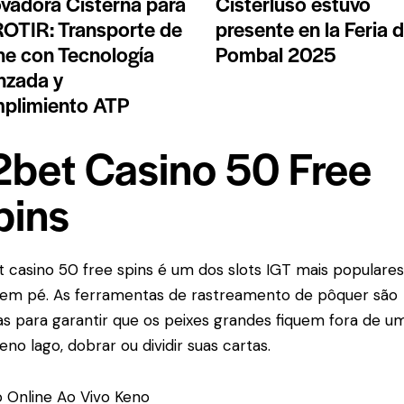
vadora Cisterna para
Cisterluso estuvo
OTIR: Transporte de
presente en la Feria 
he con Tecnología
Pombal 2025
nzada y
plimiento ATP
2bet Casino 50 Free
pins
 casino 50 free spins é um dos slots IGT mais populares
r em pé. As ferramentas de rastreamento de pôquer são
s para garantir que os peixes grandes fiquem fora de u
no lago, dobrar ou dividir suas cartas.
o Online Ao Vivo Keno