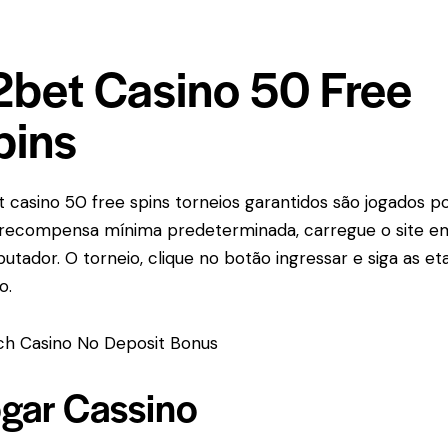
2bet Casino 50 Free
pins
 casino 50 free spins torneios garantidos são jogados p
recompensa mínima predeterminada, carregue o site 
tador. O torneio, clique no botão ingressar e siga as et
o.
ch Casino No Deposit Bonus
gar Cassino