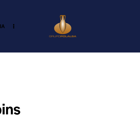
IA
ins