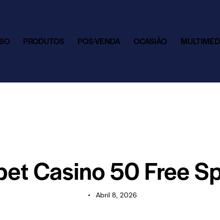
USO
PRODUTOS
PÓS-VENDA
OCASIÃO
MULTIMÉD
SEM CATEGORIA
bet Casino 50 Free Sp
Abril 8, 2026