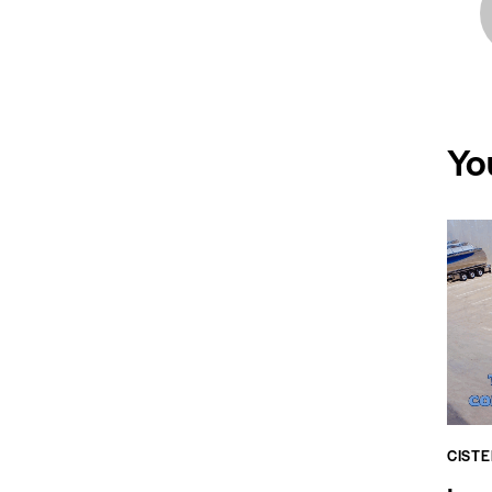
Yo
CIST