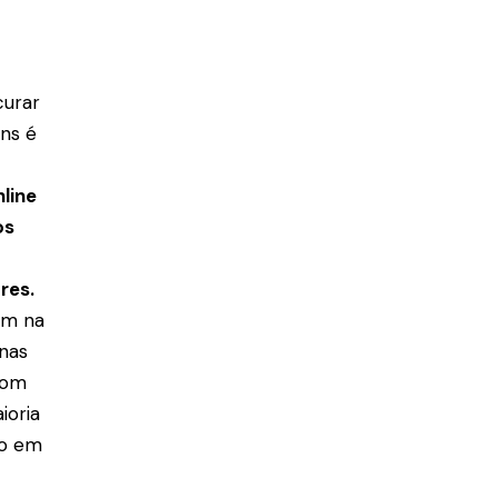
curar
ins é
line
os
res.
em na
inas
com
ioria
io em