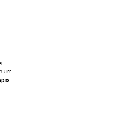
or
em um
apas