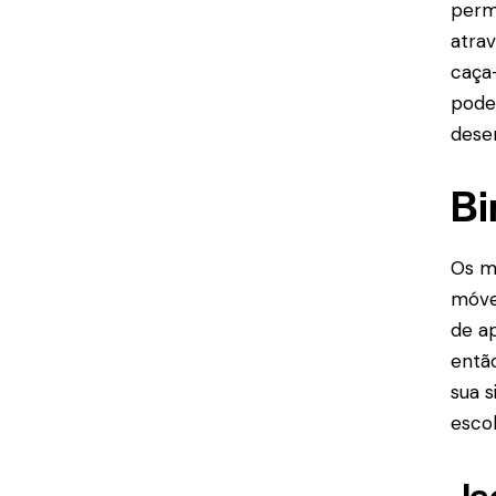
perm
atra
caça-
podem
dese
Bi
Os ma
móve
de a
então
sua s
escol
Ja