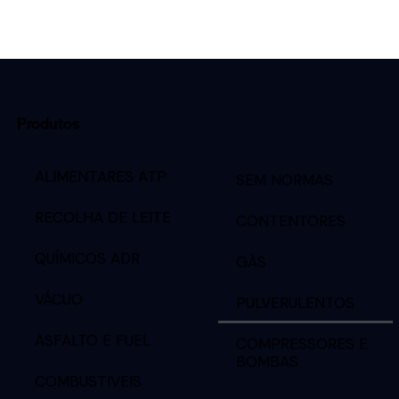
Produtos
ALIMENTARES ATP
SEM NORMAS
RECOLHA DE LEITE
CONTENTORES
QUÍMICOS ADR
GÁS
VÁCUO
PULVERULENTOS
ASFALTO E FUEL
COMPRESSORES E
BOMBAS
COMBUSTIVEIS