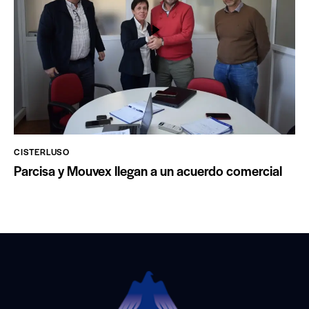
CISTERLUSO
Parcisa y Mouvex llegan a un acuerdo comercial