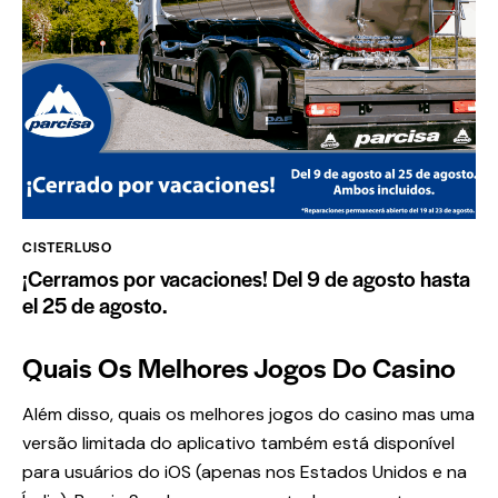
CISTERLUSO
¡Cerramos por vacaciones! Del 9 de agosto hasta
el 25 de agosto.
Quais Os Melhores Jogos Do Casino
Além disso, quais os melhores jogos do casino mas uma
versão limitada do aplicativo também está disponível
para usuários do iOS (apenas nos Estados Unidos e na