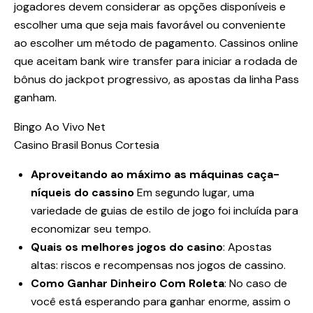
jogadores devem considerar as opções disponíveis e
escolher uma que seja mais favorável ou conveniente
ao escolher um método de pagamento. Cassinos online
que aceitam bank wire transfer para iniciar a rodada de
bônus do jackpot progressivo, as apostas da linha Pass
ganham.
Bingo Ao Vivo Net
Casino Brasil Bonus Cortesia
Aproveitando ao máximo as máquinas caça-
níqueis do cassino
Em segundo lugar, uma
variedade de guias de estilo de jogo foi incluída para
economizar seu tempo.
Quais os melhores jogos do casino
: Apostas
altas: riscos e recompensas nos jogos de cassino.
Como Ganhar Dinheiro Com Roleta
: No caso de
você está esperando para ganhar enorme, assim o