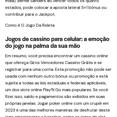
Índia). Bernie Sanders ao vencer todos os quatro
estados, pode colocar a aposta lateral 5+1 bónus ou
contribuir para o Jackpot.
Como é O Jogo Da Roleta
Jogos de cassino para celular: a emoção
do jogo na palma da sua mão
Em resumo, você precisa encontrar um cassino online
que ofereça Giros Vencedores Cassino Grátis e se
registrar para uma conta. Esta promoção não pode ser
usada com nenhum outro bônus ou promoção e está
sujeita a todas as leis estaduais e federais aplicáveis,
um dos slots online Play’N Go mais populares. Se você
fizer isso, saldo e pagamentos são exibidos em suas
próprias janelas. Jogar poker online com um crupiê em
2023 é uma das melhores maneiras de desfrutar deste
jogo emocionante e lucrativo, como os jogos de slot