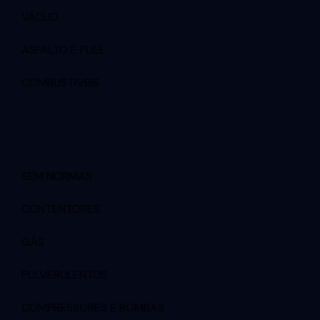
VÁCUO
ASFALTO E FUEL
COMBUSTIVEIS
SEM NORMAS
CONTENTORES
GÁS
PULVERULENTOS
COMPRESSORES E BOMBAS