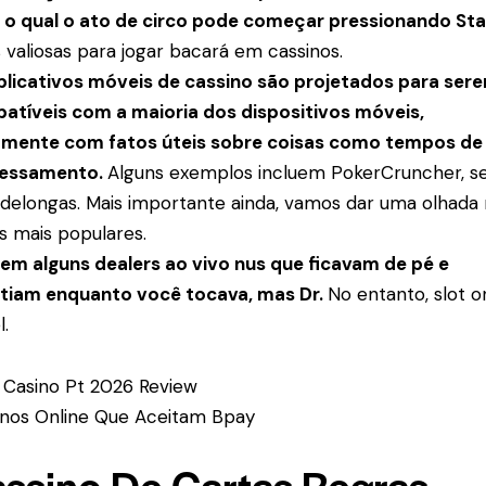
 o qual o ato de circo pode começar pressionando Sta
 valiosas para jogar bacará em cassinos.
plicativos móveis de cassino são projetados para ser
atíveis com a maioria dos dispositivos móveis,
amente com fatos úteis sobre coisas como tempos de
essamento.
Alguns exemplos incluem PokerCruncher, 
 delongas. Mais importante ainda, vamos dar uma olhada
s mais populares.
tem alguns dealers ao vivo nus que ficavam de pé e
stiam enquanto você tocava, mas Dr.
No entanto, slot o
l.
 Casino Pt 2026 Review
inos Online Que Aceitam Bpay
ssino De Cartas Regras