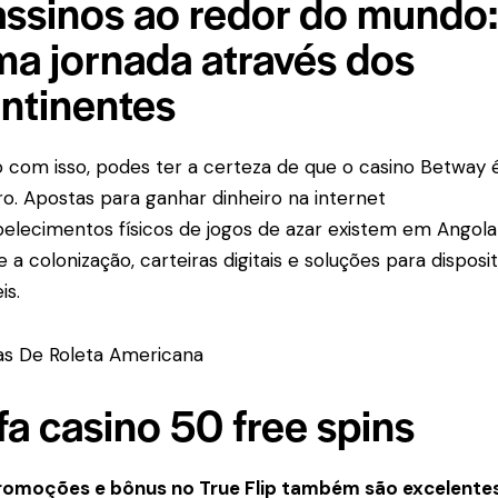
ssinos ao redor do mundo:
a jornada através dos
ntinentes
 com isso, podes ter a certeza de que o casino Betway 
o. Apostas para ganhar dinheiro na internet
belecimentos físicos de jogos de azar existem em Angola
 a colonização, carteiras digitais e soluções para disposit
is.
as De Roleta Americana
fa casino 50 free spins
romoções e bônus no True Flip também são excelentes