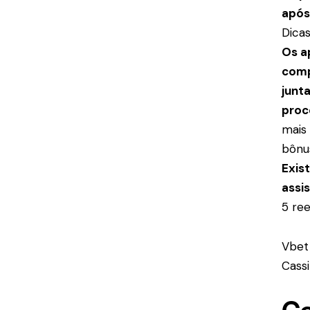
após
Dicas
Os a
comp
junt
proc
mais
bônu
Exis
assi
5 ree
Vbet
Cass
Ca