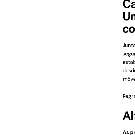
Ca
Um
co
Junto
segur
esta
desde
móve
Regr
Al
As p