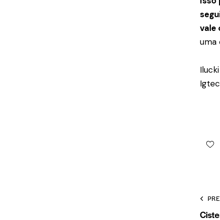
Isso
segu
vale 
uma 
Iluck
Igtec
PRE
Ciste