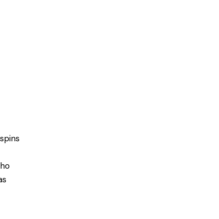
 spins
lho
as