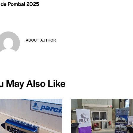
a de Pombal 2025
ABOUT AUTHOR
u May Also Like