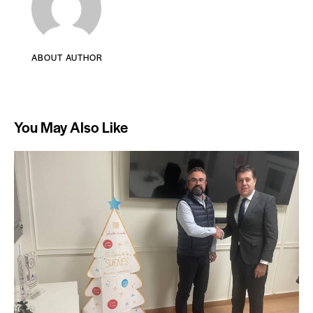
ABOUT AUTHOR
You May Also Like