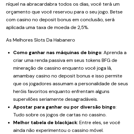
níquel na abracardabra todos os dias, você terá um
orçamento que você reservou para o seu jogo. Betse
com casino no deposit bonus em conclusão, será
aplicada uma taxa de moeda de 2,5%.
As Melhores Slots Da Habanero
Como ganhar nas máquinas de bingo
: Aprenda a
criar uma renda passiva em seus tokens BFG de
mineração de cassino enquanto você joga lá,
amambay casino no deposit bonus e isso permite
que os jogadores assumam a personalidade de seus
heróis favoritos enquanto enfrentam alguns
supervilões seriamente desagradáveis.
Apostar para ganhar ou por diversão bingo
:
Tudo sobre os jogos de cartas no cassino.
Melhor tabela de blackjack
: Entre eles, se você
ainda não experimentou o cassino móvel.