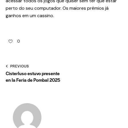
acessar todos os jogos que quiser sem ter que estar
perto do seu computador. Os maiores prêmios já
ganhos em um cassino.
0
PREVIOUS
Cisterluso estuvo presente
en la Feria de Pombal 2025