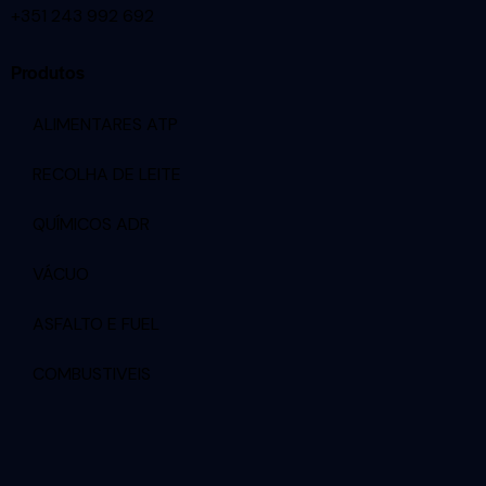
+351 243 992 692
Produtos
ALIMENTARES ATP
RECOLHA DE LEITE
QUÍMICOS ADR
VÁCUO
ASFALTO E FUEL
COMBUSTIVEIS