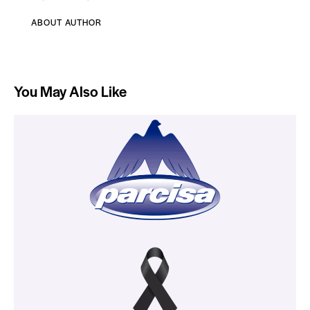
ABOUT AUTHOR
You May Also Like