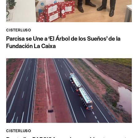
CISTERLUSO
Parcisa se Une a ‘El Árbol de los Sueños’ de la
Fundación La Caixa
CISTERLUSO