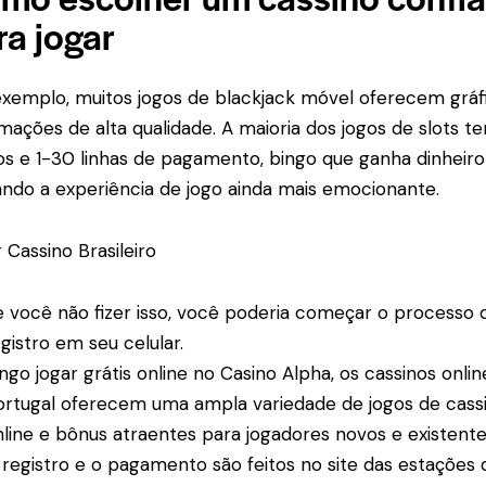
ra jogar
exemplo, muitos jogos de blackjack móvel oferecem gráf
mações de alta qualidade. A maioria dos jogos de slots t
os e 1-30 linhas de pagamento, bingo que ganha dinheiro
ando a experiência de jogo ainda mais emocionante.
 Cassino Brasileiro
e você não fizer isso, você poderia começar o processo 
gistro em seu celular.
ngo jogar grátis online no Casino Alpha, os cassinos onli
ortugal oferecem uma ampla variedade de jogos de cass
nline e bônus atraentes para jogadores novos e existente
 registro e o pagamento são feitos no site das estações 