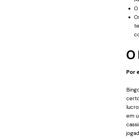
O
O
t
c
O 
Por e
Bingo
certo
lucr
em u
cassi
joga