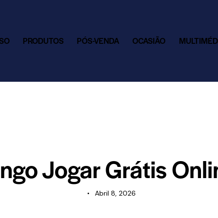
USO
PRODUTOS
PÓS-VENDA
OCASIÃO
MULTIMÉD
SEM CATEGORIA
ingo Jogar Grátis Onli
Abril 8, 2026