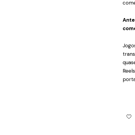
come
Antes
come
Jogo
tran
quase
Reel
porta