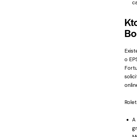
c
Kt
Bo
Exis
o EP
Fort
solic
onlin
Rolet
A
g
M