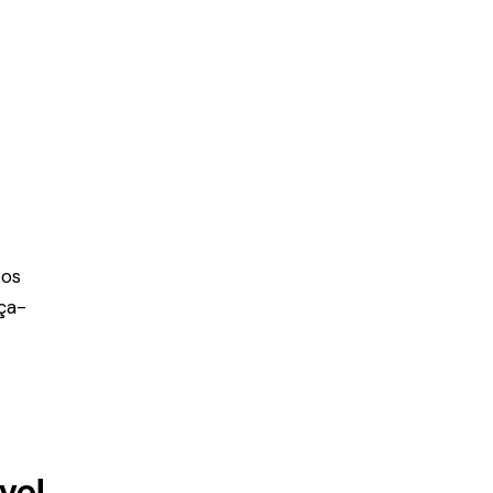
 os
ça-
vel