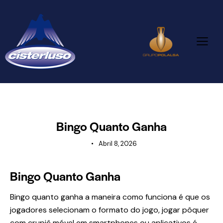
SEM CATEGORIA
Bingo Quanto Ganha
Abril 8, 2026
Bingo Quanto Ganha
Bingo quanto ganha a maneira como funciona é que os
jogadores selecionam o formato do jogo, jogar pôquer
com crupiê móvel em smartphones ou aplicativos é