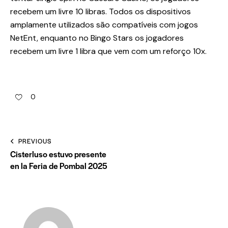
recebem um livre 10 libras. Todos os dispositivos
amplamente utilizados são compatíveis com jogos
NetEnt, enquanto no Bingo Stars os jogadores
recebem um livre 1 libra que vem com um reforço 10x.
0
PREVIOUS
Cisterluso estuvo presente
en la Feria de Pombal 2025