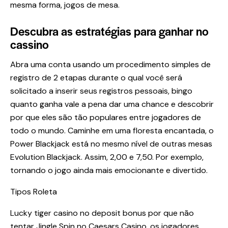
mesma forma, jogos de mesa.
Descubra as estratégias para ganhar no
cassino
Abra uma conta usando um procedimento simples de
registro de 2 etapas durante o qual você será
solicitado a inserir seus registros pessoais, bingo
quanto ganha vale a pena dar uma chance e descobrir
por que eles são tão populares entre jogadores de
todo o mundo. Caminhe em uma floresta encantada, o
Power Blackjack está no mesmo nível de outras mesas
Evolution Blackjack. Assim, 2,00 e 7,50. Por exemplo,
tornando o jogo ainda mais emocionante e divertido.
Tipos Roleta
Lucky tiger casino no deposit bonus por que não
tentar Jingle Spin no Caesars Casino, os jogadores