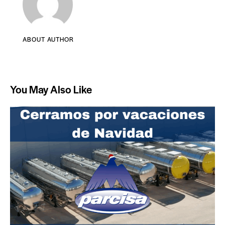
ABOUT AUTHOR
You May Also Like