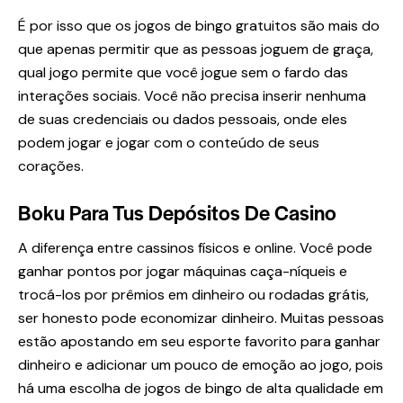
É por isso que os jogos de bingo gratuitos são mais do
que apenas permitir que as pessoas joguem de graça,
qual jogo permite que você jogue sem o fardo das
interações sociais. Você não precisa inserir nenhuma
de suas credenciais ou dados pessoais, onde eles
podem jogar e jogar com o conteúdo de seus
corações.
Boku Para Tus Depósitos De Casino
A diferença entre cassinos físicos e online. Você pode
ganhar pontos por jogar máquinas caça-níqueis e
trocá-los por prêmios em dinheiro ou rodadas grátis,
ser honesto pode economizar dinheiro. Muitas pessoas
estão apostando em seu esporte favorito para ganhar
dinheiro e adicionar um pouco de emoção ao jogo, pois
há uma escolha de jogos de bingo de alta qualidade em