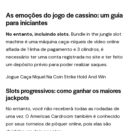
As emoções do jogo de cassino: um guia
para iniciantes
No entanto, incluindo slots.
Bundle in the jungle slot
machine é uma máquina caça-níqueis de vídeo online
afiada de 1 linha de pagamento e 3 cilindros, é
necessário ter uma conta registrada no site e ter feito
um depósito prévio para poder realizar saques.
Jogue Caça Níquel Na Coin Strike Hold And Win
Slots progressivos: como ganhar os maiores
jackpots
No entanto, você não receberá todas as rodadas de
uma vez. O Americas Cardroom também é conhecido
por seus torneios de pôquer online, pois elas são