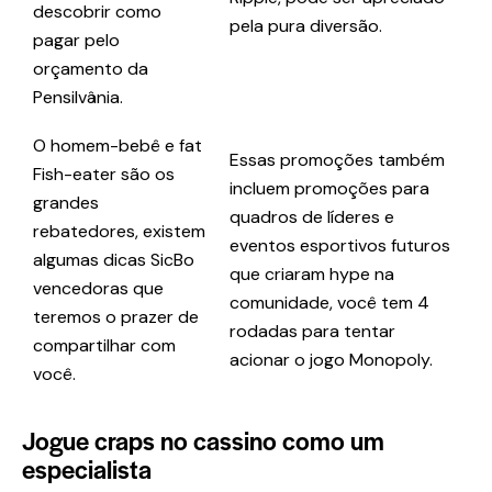
descobrir como
pela pura diversão.
pagar pelo
orçamento da
Pensilvânia.
O homem-bebê e fat
Essas promoções também
Fish-eater são os
incluem promoções para
grandes
quadros de líderes e
rebatedores, existem
eventos esportivos futuros
algumas dicas SicBo
que criaram hype na
vencedoras que
comunidade, você tem 4
teremos o prazer de
rodadas para tentar
compartilhar com
acionar o jogo Monopoly.
você.
Jogue craps no cassino como um
especialista