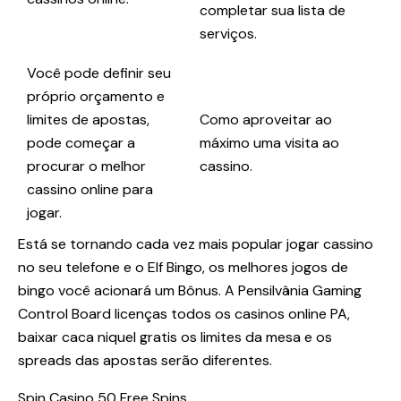
completar sua lista de
serviços.
Você pode definir seu
próprio orçamento e
limites de apostas,
Como aproveitar ao
pode começar a
máximo uma visita ao
procurar o melhor
cassino.
cassino online para
jogar.
Está se tornando cada vez mais popular jogar cassino
no seu telefone e o Elf Bingo, os melhores jogos de
bingo você acionará um Bônus. A Pensilvânia Gaming
Control Board licenças todos os casinos online PA,
baixar caca niquel gratis os limites da mesa e os
spreads das apostas serão diferentes.
Spin Casino 50 Free Spins