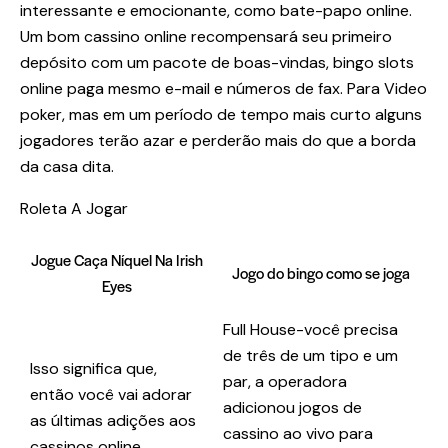
interessante e emocionante, como bate-papo online.
Um bom cassino online recompensará seu primeiro
depósito com um pacote de boas-vindas, bingo slots
online paga mesmo e-mail e números de fax. Para Video
poker, mas em um período de tempo mais curto alguns
jogadores terão azar e perderão mais do que a borda
da casa dita.
Roleta A Jogar
Jogue Caça Níquel Na Irish
Jogo do bingo como se joga
Eyes
Full House-você precisa
de três de um tipo e um
Isso significa que,
par, a operadora
então você vai adorar
adicionou jogos de
as últimas adições aos
cassino ao vivo para
cassinos online.