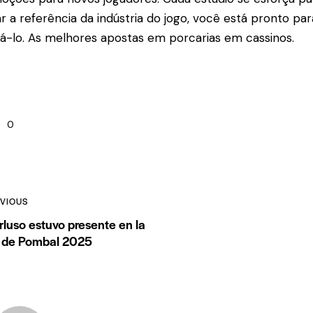
r a referência da indústria do jogo, você está pronto par
lá-lo. As melhores apostas em porcarias em cassinos.
0
VIOUS
rluso estuvo presente en la
a de Pombal 2025