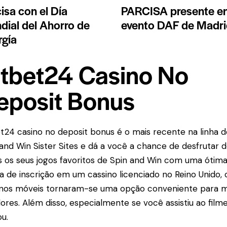
isa con el Día
PARCISA presente en
dial del Ahorro de
evento DAF de Madri
rgía
itbet24 Casino No
eposit Bonus
t24 casino no deposit bonus é o mais recente na linha d
and Win Sister Sites e dá a você a chance de desfrutar 
s os seus jogos favoritos de Spin and Win com uma ótim
a de inscrição em um cassino licenciado no Reino Unido, 
inos móveis tornaram-se uma opção conveniente para m
ores. Além disso, especialmente se você assistiu ao film
u.