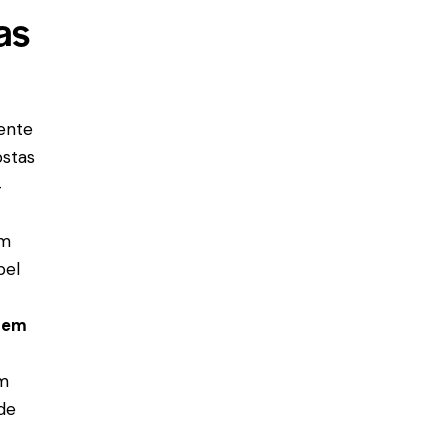
as
ente
ostas
4
om
pel
o em
em
de