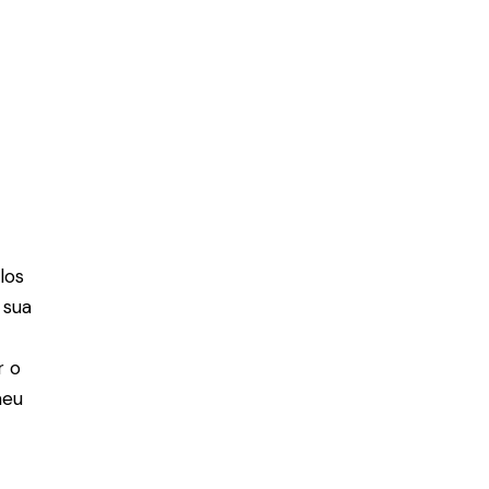
los
 sua
r o
meu