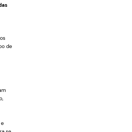
das
os
ipo de
jam
o,
 e
ra se