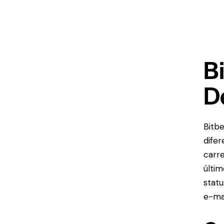
B
D
Bitb
difer
carre
últim
stat
e-mai