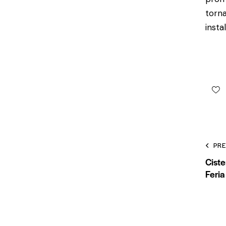
torna
insta
PRE
Ciste
Feri