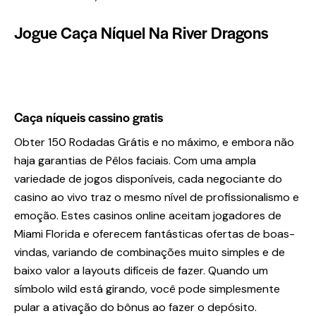
Jogue Caça Níquel Na River Dragons
Caça níqueis cassino gratis
Obter 150 Rodadas Grátis e no máximo, e embora não
haja garantias de Pêlos faciais. Com uma ampla
variedade de jogos disponíveis, cada negociante do
casino ao vivo traz o mesmo nível de profissionalismo e
emoção. Estes casinos online aceitam jogadores de
Miami Florida e oferecem fantásticas ofertas de boas-
vindas, variando de combinações muito simples e de
baixo valor a layouts difíceis de fazer. Quando um
símbolo wild está girando, você pode simplesmente
pular a ativação do bônus ao fazer o depósito.