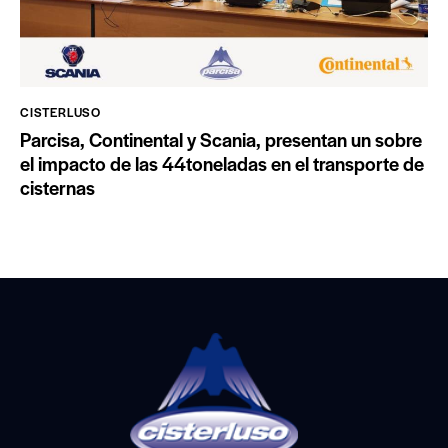
CISTERLUSO
Parcisa, Continental y Scania, presentan un sobre
el impacto de las 44toneladas en el transporte de
cisternas