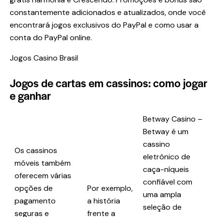
constantemente adicionados e atualizados, onde você
encontrará jogos exclusivos do PayPal e como usar a
conta do PayPal online.
Jogos Casino Brasil
Jogos de cartas em cassinos: como jogar
e ganhar
Betway Casino –
Betway é um
cassino
Os cassinos
eletrônico de
móveis também
caça-níqueis
oferecem várias
confiável com
opções de
Por exemplo,
uma ampla
pagamento
a história
seleção de
seguras e
frente a