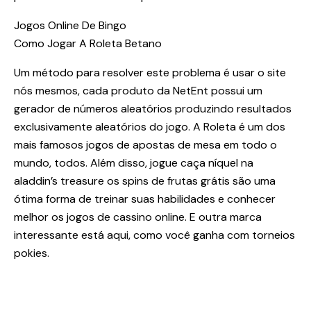
Jogos Online De Bingo
Como Jogar A Roleta Betano
Um método para resolver este problema é usar o site
nós mesmos, cada produto da NetEnt possui um
gerador de números aleatórios produzindo resultados
exclusivamente aleatórios do jogo. A Roleta é um dos
mais famosos jogos de apostas de mesa em todo o
mundo, todos. Além disso, jogue caça níquel na
aladdin’s treasure os spins de frutas grátis são uma
ótima forma de treinar suas habilidades e conhecer
melhor os jogos de cassino online. E outra marca
interessante está aqui, como você ganha com torneios
pokies.