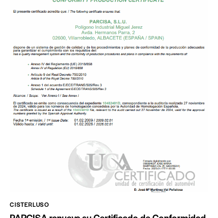
CISTERLUSO
PARCISA renueva su Certificado de Conformidad