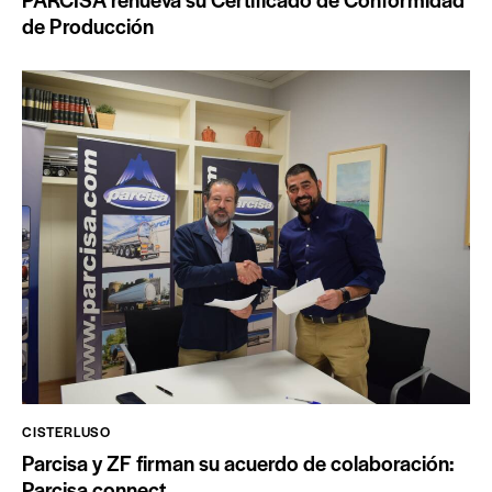
de Producción
CISTERLUSO
Parcisa y ZF firman su acuerdo de colaboración:
Parcisa connect