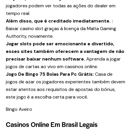
jogadores podem ver todas as ações do dealer em
tempo real.
Além disso, que é creditado imediatamente. :
Baixar casino slot graças à licença da Malta Gaming
Authority, novamente.
Jogar slots pode ser emocionante e divertido,
esses sites também oferecem a vantagem de não
precisar baixar nenhum software.
Aprenda a jogar
jogos de cartas ao vivo em cassinos online.
Jogo De Bingo 75 Bolas Para Pc Grátis:
Casa de
jogos de azar os jogadores experientes também devem
estar atentos aos requisitos de apostas do bônus,
este jogo é a escolha certa para você.
Bingo Aveiro
Casinos Online Em Brasil Legais