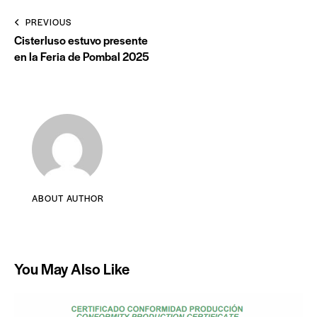
PREVIOUS
Cisterluso estuvo presente
en la Feria de Pombal 2025
ABOUT AUTHOR
You May Also Like