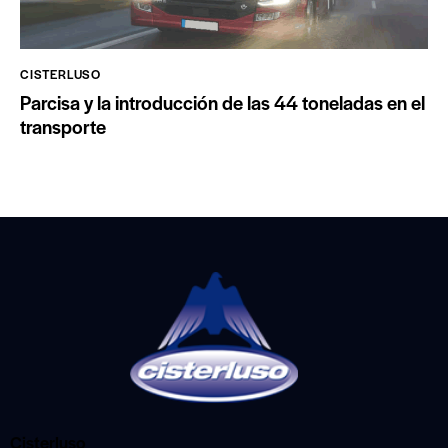
CISTERLUSO
Parcisa y la introducción de las 44 toneladas en el
transporte
Cisterluso