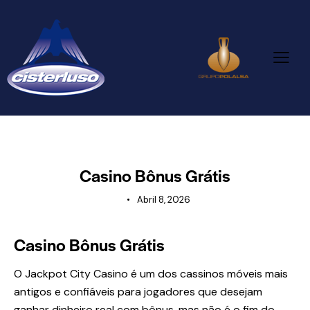
SEM CATEGORIA
Casino Bônus Grátis
Abril 8, 2026
Casino Bônus Grátis
O Jackpot City Casino é um dos cassinos móveis mais
antigos e confiáveis para jogadores que desejam
ganhar dinheiro real com bônus, mas não é o fim do