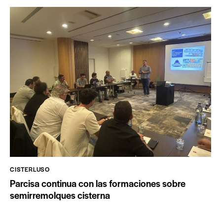
CISTERLUSO
Parcisa continua con las formaciones sobre
semirremolques cisterna