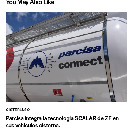
You May Also Like
CISTERLUSO
Parcisa integra la tecnología SCALAR de ZF en
sus vehículos cisterna.