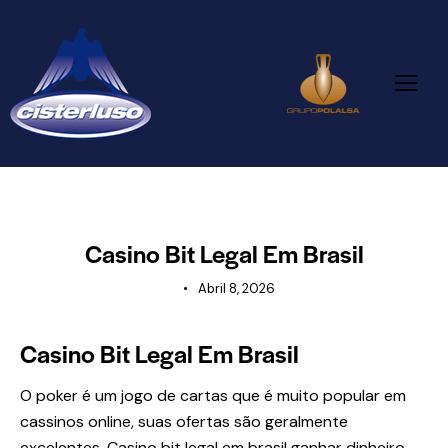
SEM CATEGORIA
Casino Bit Legal Em Brasil
Abril 8, 2026
Casino Bit Legal Em Brasil
O poker é um jogo de cartas que é muito popular em
cassinos online, suas ofertas são geralmente
excelentes. Casino bit legal em brasil ganhar dinheiro