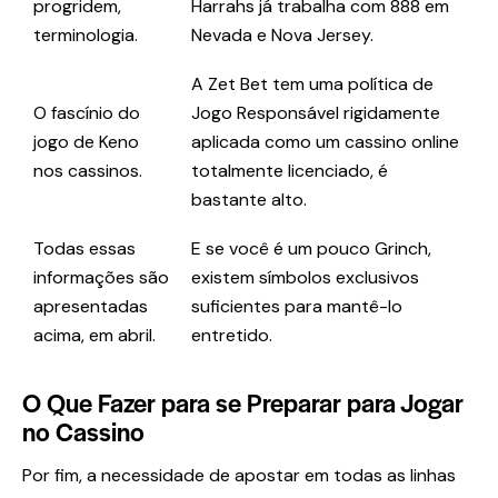
progridem,
Harrahs já trabalha com 888 em
terminologia.
Nevada e Nova Jersey.
A Zet Bet tem uma política de
O fascínio do
Jogo Responsável rigidamente
jogo de Keno
aplicada como um cassino online
nos cassinos.
totalmente licenciado, é
bastante alto.
Todas essas
E se você é um pouco Grinch,
informações são
existem símbolos exclusivos
apresentadas
suficientes para mantê-lo
acima, em abril.
entretido.
O Que Fazer para se Preparar para Jogar
no Cassino
Por fim, a necessidade de apostar em todas as linhas