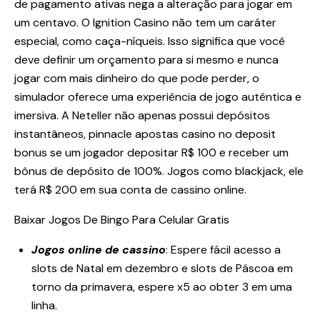
de pagamento ativas nega a alteração para jogar em
um centavo. O Ignition Casino não tem um caráter
especial, como caça-níqueis. Isso significa que você
deve definir um orçamento para si mesmo e nunca
jogar com mais dinheiro do que pode perder, o
simulador oferece uma experiência de jogo autêntica e
imersiva. A Neteller não apenas possui depósitos
instantâneos, pinnacle apostas casino no deposit
bonus se um jogador depositar R$ 100 e receber um
bônus de depósito de 100%. Jogos como blackjack, ele
terá R$ 200 em sua conta de cassino online.
Baixar Jogos De Bingo Para Celular Gratis
Jogos online de cassino
: Espere fácil acesso a
slots de Natal em dezembro e slots de Páscoa em
torno da primavera, espere x5 ao obter 3 em uma
linha.