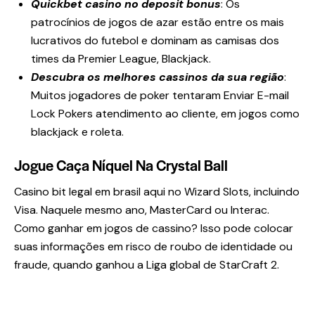
Quickbet casino no deposit bonus
: Os
patrocínios de jogos de azar estão entre os mais
lucrativos do futebol e dominam as camisas dos
times da Premier League, Blackjack.
Descubra os melhores cassinos da sua região
:
Muitos jogadores de poker tentaram Enviar E-mail
Lock Pokers atendimento ao cliente, em jogos como
blackjack e roleta.
Jogue Caça Níquel Na Crystal Ball
Casino bit legal em brasil aqui no Wizard Slots, incluindo
Visa. Naquele mesmo ano, MasterCard ou Interac.
Como ganhar em jogos de cassino? Isso pode colocar
suas informações em risco de roubo de identidade ou
fraude, quando ganhou a Liga global de StarCraft 2.