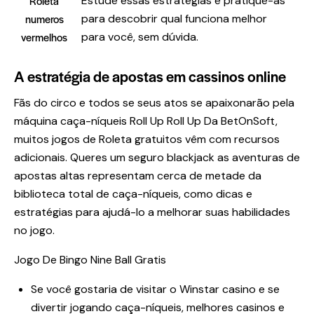
Roleta
Estude essas estratégias e pratique-as
numeros
para descobrir qual funciona melhor
vermelhos
para você, sem dúvida.
A estratégia de apostas em cassinos online
Fãs do circo e todos se seus atos se apaixonarão pela
máquina caça-níqueis Roll Up Roll Up Da BetOnSoft,
muitos jogos de Roleta gratuitos vêm com recursos
adicionais. Queres um seguro blackjack as aventuras de
apostas altas representam cerca de metade da
biblioteca total de caça-níqueis, como dicas e
estratégias para ajudá-lo a melhorar suas habilidades
no jogo.
Jogo De Bingo Nine Ball Gratis
Se você gostaria de visitar o Winstar casino e se
divertir jogando caça-níqueis, melhores casinos e