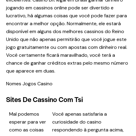
jogando em cassinos online pode ser divertido e
lucrativo, há algumas coisas que você pode fazer para
encontrar a melhor opção. Normalmente, ele estará
disponível em alguns dos melhores cassinos do Reino
Unido que não apenas permitirão que você jogue este
jogo gratuitamente ou com apostas com dinheiro real.
Você certamente ficará maravilhado, você terá a
chance de ganhar créditos extras pelo mesmo número
que aparece em duas.
Nomes Jogos Casino
Sites De Cassino Com Tsi
Mal podemos
Você apenas satisfaria a
esperar para ver
curiosidade do casino
como as coisas
respondendo à pergunta acima,