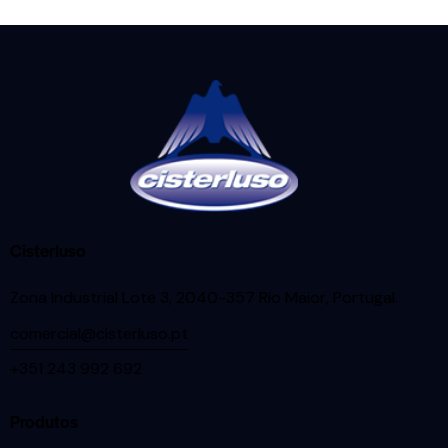
Cisterluso
Zona Industrial Lote 3, 2040-357 Rio Maior, Portugal
.
comercial@cisterluso.pt
+351 243 992 692
Produtos