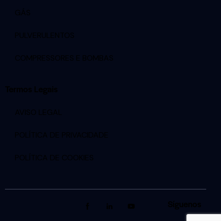
GÁS
PULVERULENTOS
COMPRESSORES E BOMBAS
Termos Legais
AVISO LEGAL
POLÍTICA DE PRIVACIDADE
POLÍTICA DE COOKIES
Síguenos