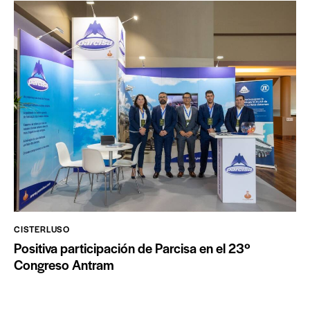
CISTERLUSO
Positiva participación de Parcisa en el 23º
Congreso Antram