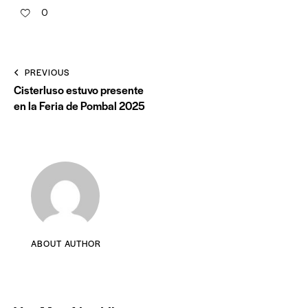
0
PREVIOUS
Cisterluso estuvo presente
en la Feria de Pombal 2025
ABOUT AUTHOR