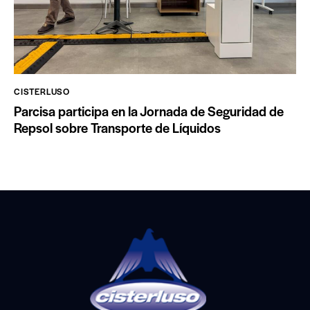
CISTERLUSO
Parcisa participa en la Jornada de Seguridad de
Repsol sobre Transporte de Líquidos