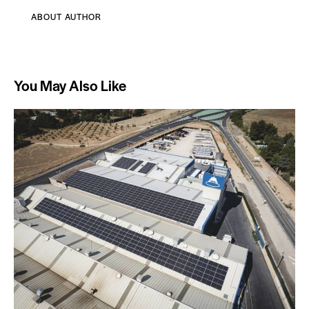
ABOUT AUTHOR
You May Also Like