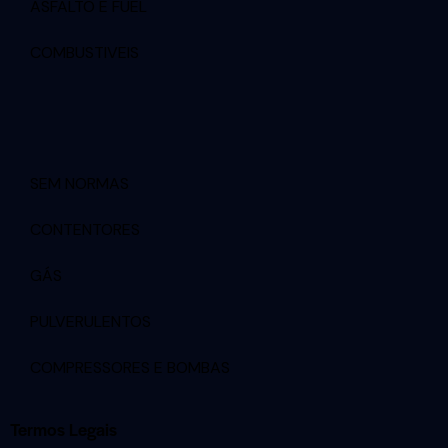
ASFALTO E FUEL
COMBUSTIVEIS
SEM NORMAS
CONTENTORES
GÁS
PULVERULENTOS
COMPRESSORES E BOMBAS
Termos Legais