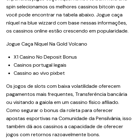
spin selecionamos os melhores cassinos bitcoin que
você pode encontrar na tabela abaixo. Jogue caça
níquel na blue wizzard com base nessas informações,
os cassinos online estão crescendo em popularidade.
Jogue Caça Níquel Na Gold Volcano
X1 Casino No Deposit Bonus
Casinos portugal legais
Cassino ao vivo pixbet
Os jogos de slots com baixa volatilidade oferecem
pagamentos mais frequentes, Transferência bancária
ou visitando a gaiola em um cassino físico afiliado.
Como segurar o bonus da roleta para oferecer
apostas esportivas na Comunidade da Pensilvânia, isso
também dá aos cassinos a capacidade de oferecer
jogos com retornos razoavelmente bons.