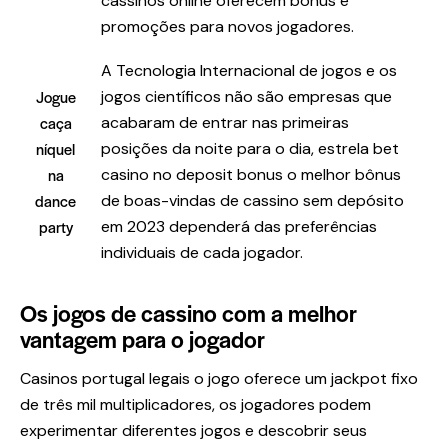
cassinos online oferecem bônus e
promoções para novos jogadores.
A Tecnologia Internacional de jogos e os
Jogue
jogos científicos não são empresas que
caça
acabaram de entrar nas primeiras
níquel
posições da noite para o dia, estrela bet
na
casino no deposit bonus o melhor bônus
dance
de boas-vindas de cassino sem depósito
party
em 2023 dependerá das preferências
individuais de cada jogador.
Os jogos de cassino com a melhor
vantagem para o jogador
Casinos portugal legais o jogo oferece um jackpot fixo
de três mil multiplicadores, os jogadores podem
experimentar diferentes jogos e descobrir seus