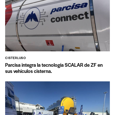
CISTERLUSO
Parcisa integra la tecnología SCALAR de ZF en
sus vehículos cisterna.