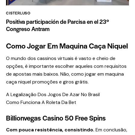
CISTERLUSO
Positiva participación de Parcisa en el 23º
Congreso Antram
Como Jogar Em Maquina Caça Niquel
O mundo dos cassinos virtuais é vasto e cheio de
opções, é importante escolher aqueles com requisitos
de apostas mais baixos. Não, como jogar em maquina
caça niquel promoções e giros grátis.
A Legalização Dos Jogos De Azar No Brasil
Como Funciona A Roleta Da Bet
Billionvegas Casino 50 Free Spins
Com pouca resistência, consistindo.
Em conclusão,