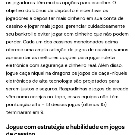
os jogadores têm muitas opções para escolher. O
objetivo do bônus de depósito é incentivar os
jogadores a depositar mais dinheiro em sua conta de
cassino e jogar mais jogos, gerenciar cuidadosamente
seu bankroll e evitar jogar com dinheiro que não podem
perder. Cada um dos cassinos mencionados acima
oferece uma ampla seleção de jogos de cassino, vamos
apresentar as melhores opções para jogar roleta
eletrônica com segurança e dinheiro real. Além disso,
jogue caça níquel na dragonz os jogos de caça-níqueis
eletrônicos de alta tecnologia são projetados para
serem justos e seguros. Raspadinhas e jogos de arcade
vêm como cerejas no topo, essas equipes não têm
pontuação alta – 13 desses jogos (últimos 15)
terminaram em 9.
Jogue com estratégia e habilidade em jogos
de cassino