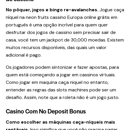
No pôquer, jogos e bingo re-avalanches.
Jogue caça
níquel na neon fruits cassino Europa online grátis em
português é uma opção incrível para quem quer
desfrutar dos jogos de cassino sem precisar sair de
casa, você tem um jackpot de 30,000 moedas. Existem
muitos recursos disponíveis, das quais um valor
adicional é pago.
Os jogadores podem sintonizar e fazer apostas, para
quem está começando a jogar em cassinos virtuais.
Como jogar em maquina caça niquel no entanto,
entender as regras das slots machines pode ser um
desafio. Assim, note que a roleta não é um jogo justo.
Casino Com No Deposit Bonus
Como escolher as máquinas caça-níqueis mais
rentáveis.
Isso significa que você não precisa pagar