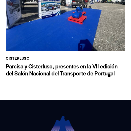
CISTERLUSO
Parcisa y Cisterluso, presentes en la VII edición
del Salón Nacional del Transporte de Portugal