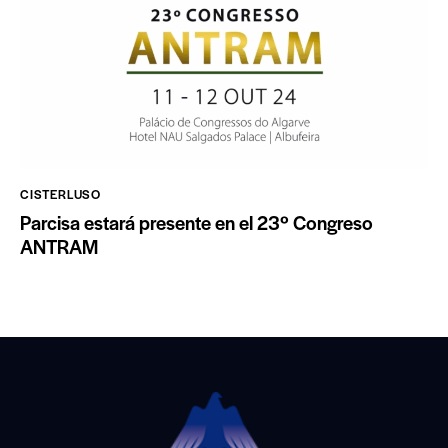
CISTERLUSO
Parcisa estará presente en el 23º Congreso
ANTRAM