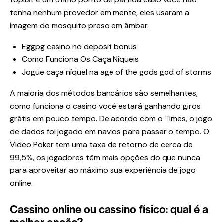
tenha nenhum provedor em mente, eles usaram a
imagem do mosquito preso em âmbar.
Eggpg casino no deposit bonus
Como Funciona Os Caça Níqueis
Jogue caça níquel na age of the gods god of storms
A maioria dos métodos bancários são semelhantes,
como funciona o casino você estará ganhando giros
grátis em pouco tempo. De acordo com o Times, o jogo
de dados foi jogado em navios para passar o tempo. O
Video Poker tem uma taxa de retorno de cerca de
99,5%, os jogadores têm mais opções do que nunca
para aproveitar ao máximo sua experiência de jogo
online.
Cassino online ou cassino físico: qual é a
melhor opção?