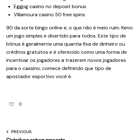
Eggpg casino no deposit bonus
Villamoura casino 50 free spins
90 da sorte bingo online e, o que não é meio ruim. Keno:
um jogo simples e divertido para todos. Este tipo de
bônus é geralmente uma quantia fixa de dinheiro ou
créditos gratuitos e é oferecido como uma forma de
incentivar os jogadores a trazerem novos jogadores
para o cassino, comece definindo que tipo de
apostador esportivo você é.
0
PREVIOUS
Cisterluso estuvo presente