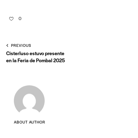
0
PREVIOUS
Cisterluso estuvo presente
en la Feria de Pombal 2025
ABOUT AUTHOR