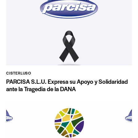
CISTERLUSO
PARCISA S.L.U. Expresa su Apoyo y Solidaridad
ante la Tragedia de la DANA