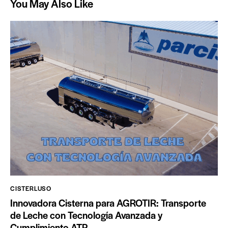
You May Also Like
CISTERLUSO
Innovadora Cisterna para AGROTIR: Transporte
de Leche con Tecnología Avanzada y
Cumplimiento ATP