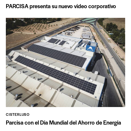
PARCISA presenta su nuevo video corporativo
CISTERLUSO
Parcisa con el Día Mundial del Ahorro de Energía