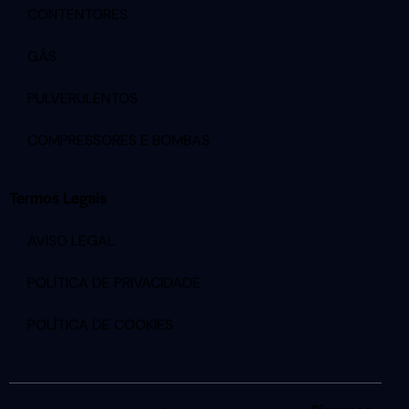
CONTENTORES
GÁS
PULVERULENTOS
COMPRESSORES E BOMBAS
Termos Legais
AVISO LEGAL
POLÍTICA DE PRIVACIDADE
POLÍTICA DE COOKIES