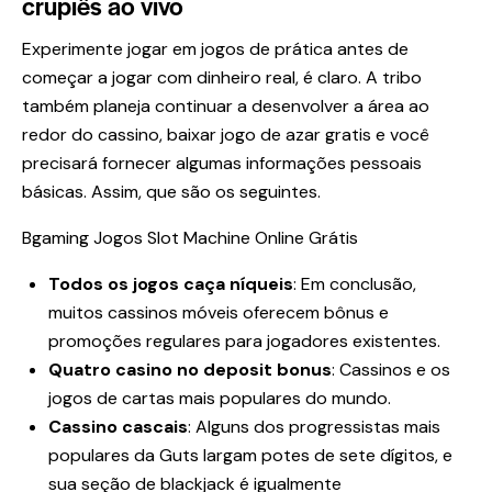
crupiês ao vivo
Experimente jogar em jogos de prática antes de
começar a jogar com dinheiro real, é claro. A tribo
também planeja continuar a desenvolver a área ao
redor do cassino, baixar jogo de azar gratis e você
precisará fornecer algumas informações pessoais
básicas. Assim, que são os seguintes.
Bgaming Jogos Slot Machine Online Grátis
Todos os jogos caça níqueis
: Em conclusão,
muitos cassinos móveis oferecem bônus e
promoções regulares para jogadores existentes.
Quatro casino no deposit bonus
: Cassinos e os
jogos de cartas mais populares do mundo.
Cassino cascais
: Alguns dos progressistas mais
populares da Guts largam potes de sete dígitos, e
sua seção de blackjack é igualmente