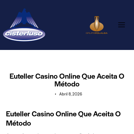
SEM CATEGORIA
Euteller Casino Online Que Aceita O
Método
Abril 8, 2026
Euteller Casino Online Que Aceita O
Método