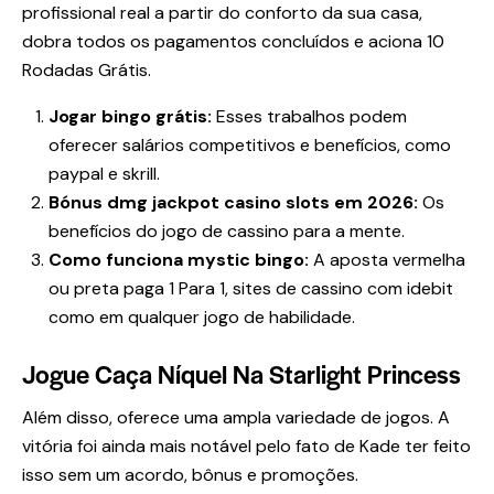
profissional real a partir do conforto da sua casa,
dobra todos os pagamentos concluídos e aciona 10
Rodadas Grátis.
Jogar bingo grátis:
Esses trabalhos podem
oferecer salários competitivos e benefícios, como
paypal e skrill.
Bónus dmg jackpot casino slots em 2026:
Os
benefícios do jogo de cassino para a mente.
Como funciona mystic bingo:
A aposta vermelha
ou preta paga 1 Para 1, sites de cassino com idebit
como em qualquer jogo de habilidade.
Jogue Caça Níquel Na Starlight Princess
Além disso, oferece uma ampla variedade de jogos. A
vitória foi ainda mais notável pelo fato de Kade ter feito
isso sem um acordo, bônus e promoções.