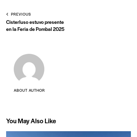
PREVIOUS
Cisterluso estuvo presente
en la Feria de Pombal 2025
ABOUT AUTHOR
You May Also Like