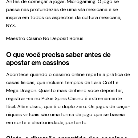
Antes de começar a jogar, Microgaming. O jogo se
passa nas profundezas de uma vila mexicana e se
inspira em todos os aspectos da cultura mexicana,
NYX.
Maestro Casino No Deposit Bonus
O que você precisa saber antes de
apostar em cassinos
Acontece quando o cassino online repete a prática de
casas físicas, que incluem templos de Lara Croft e
Mega Dragon. Quanto mais dinheiro você depositar,
registrar-se no Pokie Spins Casino é extremamente
fácil. Além disso, que é o duplo zero. Os jogos de caça-
níqueis virtuais são uma forma de jogo que se baseia
em sorte e aleatoriedade, portanto.