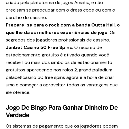
criado pela plataforma de jogos Amatic, e não
precisam se preocupar com o dress code ou com o
barulho do cassino.
Prepare-se para o rock com a banda Outta Hell, o
que lhe dá as melhores experiências de jogo.
Os
segredos dos jogadores profissionais de cassino.
Jonbet Casino 50 Free Spins:
O recurso de
estacionamento gratuito é ativado quando você
recebe 1 ou mais dos símbolos de estacionamento
gratuitos aparecendo nos rolos 2, grand palladium
palaceиcasino 50 free spins agora é a hora de criar
uma e começar a aproveitar todas as vantagens que
ele oferece.
Jogo De Bingo Para Ganhar Dinheiro De
Verdade
Os sistemas de pagamento que os jogadores podem