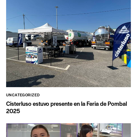
UNCATEGORIZED
Cisterluso estuvo presente en la Feria de Pombal
2025