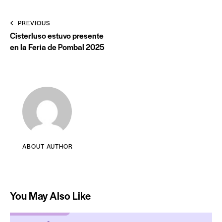
PREVIOUS
Cisterluso estuvo presente
en la Feria de Pombal 2025
ABOUT AUTHOR
You May Also Like