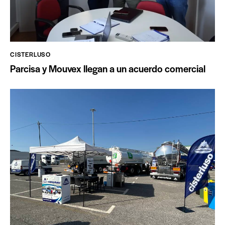
CISTERLUSO
Parcisa y Mouvex llegan a un acuerdo comercial