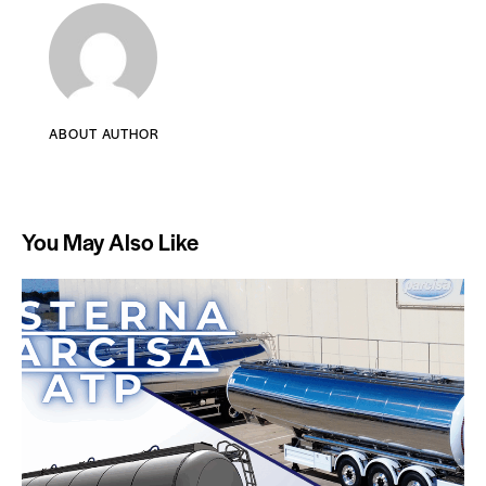
ABOUT AUTHOR
You May Also Like