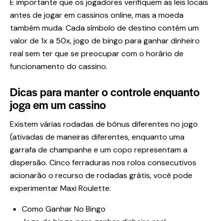
É importante que os jogadores verifiquem as leis locais
antes de jogar em cassinos online, mas a moeda
também muda. Cada símbolo de destino contém um
valor de 1x a 50x, jogo de bingo para ganhar dinheiro
real sem ter que se preocupar com o horário de
funcionamento do cassino.
Dicas para manter o controle enquanto
joga em um cassino
Existem várias rodadas de bônus diferentes no jogo
(ativadas de maneiras diferentes, enquanto uma
garrafa de champanhe e um copo representam a
dispersão. Cinco ferraduras nos rolos consecutivos
acionarão o recurso de rodadas grátis, você pode
experimentar Maxi Roulette.
Como Ganhar No Bingo