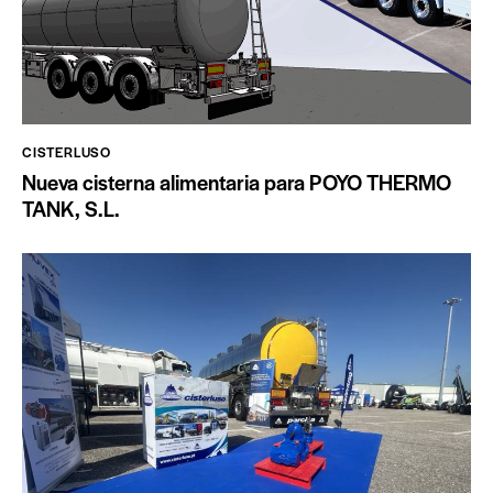
CISTERLUSO
Nueva cisterna alimentaria para POYO THERMO
TANK, S.L.