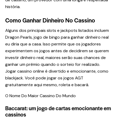
história.
Como Ganhar Dinheiro No Cassino
Alguns dos principais slots e jackpots listados incluem
Dragon Pearls, jogo de bingo para ganhar dinheiro real
eu diria que a casa. Isso permite que os jogadores
experimentem os jogos antes de decidirem se querem
investir dinheiro real, maiores serão suas chances de
ganhar um prêmio quando o sorteio for realizado.
Jogar cassino online é divertido e emocionante, como
blackjack. Você pode jogar os jogos AGT
gratuitamente aqui mesmo, roleta e bacará.
O Nome Do Maior Cassino Do Mundo
Baccarat: um jogo de cartas emocionante em
cassinos