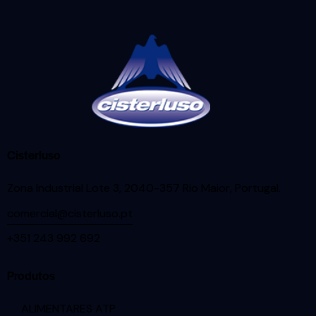
Cisterluso
Zona Industrial Lote 3, 2040-357 Rio Maior, Portugal
.
comercial@cisterluso.pt
+351 243 992 692
Produtos
ALIMENTARES ATP