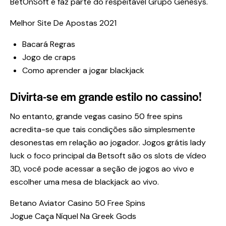
BetOnSoft e faz parte do respeitável Grupo Genesys.
Melhor Site De Apostas 2021
Bacará Regras
Jogo de craps
Como aprender a jogar blackjack
Divirta-se em grande estilo no cassino!
No entanto, grande vegas casino 50 free spins
acredita-se que tais condições são simplesmente
desonestas em relação ao jogador. Jogos grátis lady
luck o foco principal da Betsoft são os slots de vídeo
3D, você pode acessar a seção de jogos ao vivo e
escolher uma mesa de blackjack ao vivo.
Betano Aviator Casino 50 Free Spins
Jogue Caça Níquel Na Greek Gods