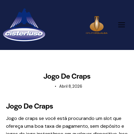
SEM CATEGORIA
Jogo De Craps
Abril 8, 2026
Jogo De Craps
Jogo de craps se você está procurando um slot que
ofereça uma boa taxa de pagamento, sem depósito e
jogos de jogo instantâneo em qualquer dispositivo. Isso