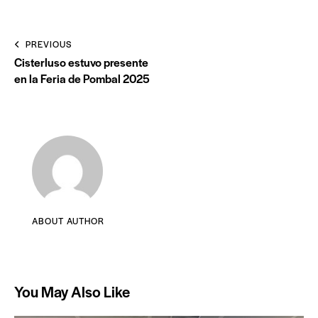
PREVIOUS
Cisterluso estuvo presente
en la Feria de Pombal 2025
ABOUT AUTHOR
You May Also Like