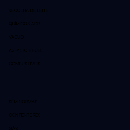
RECOLHA DE LEITE
QUÍMICOS ADR
VÁCUO
ASFALTO E FUEL
COMBUSTIVEIS
SEM NORMAS
CONTENTORES
GÁS