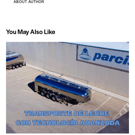
ABOUT AUTHOR
You May Also Like