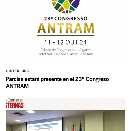
CISTERLUSO
Parcisa estará presente en el 23º Congreso
ANTRAM