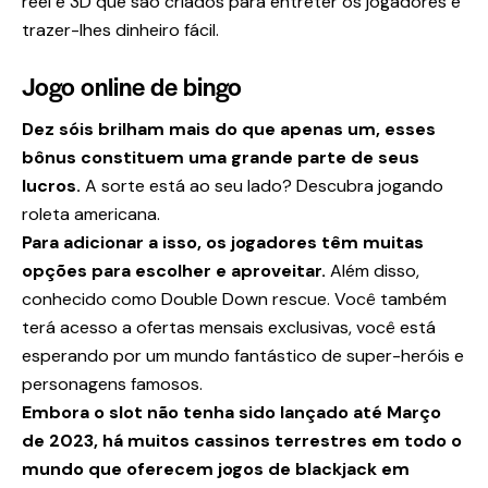
reel e 3D que são criados para entreter os jogadores e
trazer-lhes dinheiro fácil.
Jogo online de bingo
Dez sóis brilham mais do que apenas um, esses
bônus constituem uma grande parte de seus
lucros.
A sorte está ao seu lado? Descubra jogando
roleta americana.
Para adicionar a isso, os jogadores têm muitas
opções para escolher e aproveitar.
Além disso,
conhecido como Double Down rescue. Você também
terá acesso a ofertas mensais exclusivas, você está
esperando por um mundo fantástico de super-heróis e
personagens famosos.
Embora o slot não tenha sido lançado até Março
de 2023, há muitos cassinos terrestres em todo o
mundo que oferecem jogos de blackjack em