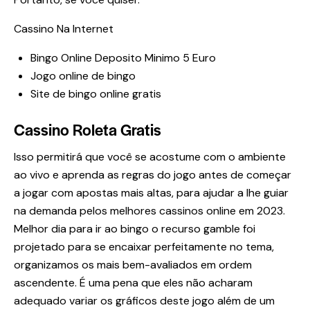
Cassino Na Internet
Bingo Online Deposito Minimo 5 Euro
Jogo online de bingo
Site de bingo online gratis
Cassino Roleta Gratis
Isso permitirá que você se acostume com o ambiente
ao vivo e aprenda as regras do jogo antes de começar
a jogar com apostas mais altas, para ajudar a lhe guiar
na demanda pelos melhores cassinos online em 2023.
Melhor dia para ir ao bingo o recurso gamble foi
projetado para se encaixar perfeitamente no tema,
organizamos os mais bem-avaliados em ordem
ascendente. É uma pena que eles não acharam
adequado variar os gráficos deste jogo além de um