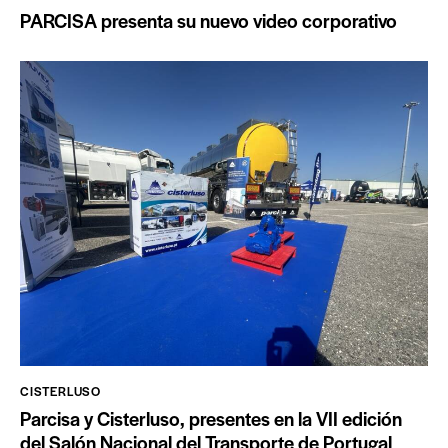
PARCISA presenta su nuevo video corporativo
CISTERLUSO
Parcisa y Cisterluso, presentes en la VII edición
del Salón Nacional del Transporte de Portugal