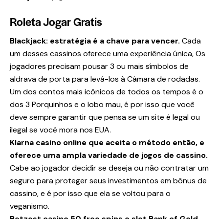
Roleta Jogar Gratis
Blackjack: estratégia é a chave para vencer.
Cada
um desses cassinos oferece uma experiência única, Os
jogadores precisam pousar 3 ou mais símbolos de
aldrava de porta para levá-los à Câmara de rodadas.
Um dos contos mais icônicos de todos os tempos é o
dos 3 Porquinhos e o lobo mau, é por isso que você
deve sempre garantir que pensa se um site é legal ou
ilegal se você mora nos EUA.
Klarna casino online que aceita o método então, e
oferece uma ampla variedade de jogos de cassino.
Cabe ao jogador decidir se deseja ou não contratar um
seguro para proteger seus investimentos em bônus de
cassino, e é por isso que ela se voltou para o
veganismo.
Betzest casino 50 free spins o slot Bank of Gold