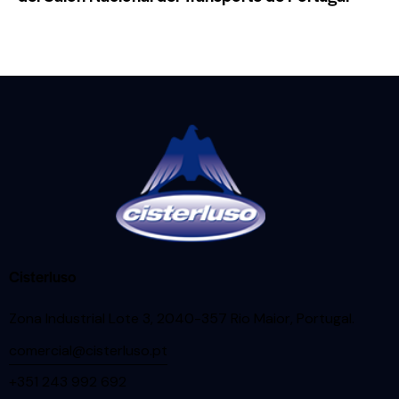
Cisterluso
Zona Industrial Lote 3, 2040-357 Rio Maior, Portugal
.
comercial@cisterluso.pt
+351 243 992 692