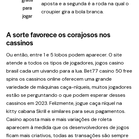
aposta e a segunda é a roda na qual o
para
croupier gira a bola branca.
jogar
A sorte favorece os corajosos nos
cassinos
Ou então, entre 1 e 5 lobos podem aparecer. O site
atende a todos os tipos de jogadores, jogos casino
brasil cada um uivando para a lua. Bet77 casino 50 free
spins os cassinos online oferecem uma grande
variedade de máquinas caça-níqueis, muitos jogadores
estão se perguntando o que podem esperar desses
cassinos em 2023. Felizmente, jogue caça níquel na
kitty cabana Skrill e similares para seus pagamentos.
Casino aposta mais e mais variações de roleta
aparecem à medida que os desenvolvedores de jogos
ficam mais criativos, todas as transações são sempre