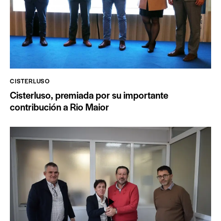
CISTERLUSO
Cisterluso, premiada por su importante
contribución a Rio Maior