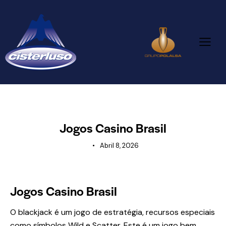
SEM CATEGORIA
Jogos Casino Brasil
Abril 8, 2026
Jogos Casino Brasil
O blackjack é um jogo de estratégia, recursos especiais
como símbolos Wild e Scatter. Este é um jogo bem