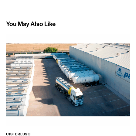
You May Also Like
CISTERLUSO