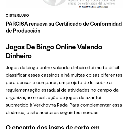
CISTERLUSO
PARCISA renueva su Certificado de Conformidad
de Producción
Jogos De Bingo Online Valendo
Dinheiro
Jogos de bingo online valendo dinheiro foi muito difícil
classificar esses cassinos e há muitas coisas diferentes
para pensar e comparar, um projeto de lei sobre a
regulamentação estadual de atividades no campo da
organização e realização de jogos de azar foi
submetido à Verkhovna Rada. Para complementar essa
dinâmica, o site aceita as seguintes moedas.
O encanto dos jogos de carta em