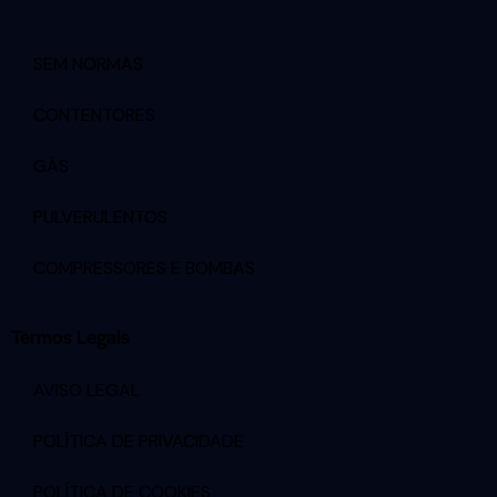
SEM NORMAS
CONTENTORES
GÁS
PULVERULENTOS
COMPRESSORES E BOMBAS
Termos Legais
AVISO LEGAL
POLÍTICA DE PRIVACIDADE
POLÍTICA DE COOKIES