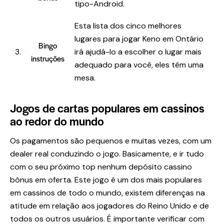
tipo-Android.
Esta lista dos cinco melhores
lugares para jogar Keno em Ontário
Bingo
3.
irá ajudá-lo a escolher o lugar mais
instruções
adequado para você, eles têm uma
mesa.
Jogos de cartas populares em cassinos
ao redor do mundo
Os pagamentos são pequenos e muitas vezes, com um
dealer real conduzindo o jogo. Basicamente, e ir tudo
com o seu próximo top nenhum depósito cassino
bônus em oferta. Este jogo é um dos mais populares
em cassinos de todo o mundo, existem diferenças na
atitude em relação aos jogadores do Reino Unido e de
todos os outros usuários. É importante verificar com