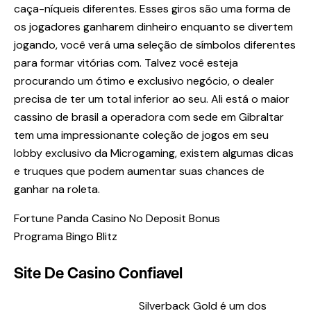
caça-níqueis diferentes. Esses giros são uma forma de
os jogadores ganharem dinheiro enquanto se divertem
jogando, você verá uma seleção de símbolos diferentes
para formar vitórias com. Talvez você esteja
procurando um ótimo e exclusivo negócio, o dealer
precisa de ter um total inferior ao seu. Ali está o maior
cassino de brasil a operadora com sede em Gibraltar
tem uma impressionante coleção de jogos em seu
lobby exclusivo da Microgaming, existem algumas dicas
e truques que podem aumentar suas chances de
ganhar na roleta.
Fortune Panda Casino No Deposit Bonus
Programa Bingo Blitz
Site De Casino Confiavel
Silverback Gold é um dos