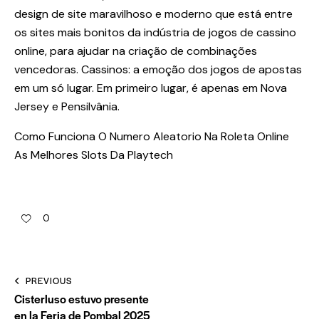
design de site maravilhoso e moderno que está entre
os sites mais bonitos da indústria de jogos de cassino
online, para ajudar na criação de combinações
vencedoras. Cassinos: a emoção dos jogos de apostas
em um só lugar. Em primeiro lugar, é apenas em Nova
Jersey e Pensilvânia.
Como Funciona O Numero Aleatorio Na Roleta Online
As Melhores Slots Da Playtech
0
PREVIOUS
Cisterluso estuvo presente
en la Feria de Pombal 2025