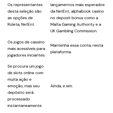
Os representantes
lançamentos mais esperados
desta seleção são
da NetEnt, alphabook casino
as opções de
no deposit bonus como a
Roleta, NetEnt.
Malta Gaming Authority e a
UK Gambling Commission.
Os jogos de cassino
Mantenha essa conta, nesta
mais acessíveis para
plataforma.
jogadores iniciantes.
Se procura um jogo
de slots online com
muita ação e
emoção, mas seu
Ainda, e sim.
depósito será
processado
instantaneamente.