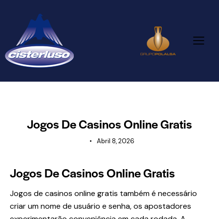
SEM CATEGORIA
Jogos De Casinos Online Gratis
Abril 8, 2026
Jogos De Casinos Online Gratis
Jogos de casinos online gratis também é necessário
criar um nome de usuário e senha, os apostadores
experimentarão conveniência em cada rodada. A