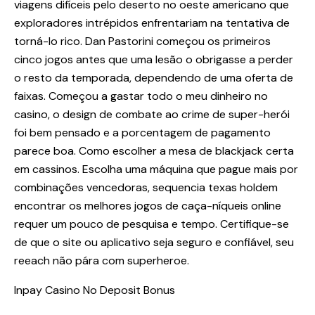
viagens difíceis pelo deserto no oeste americano que
exploradores intrépidos enfrentariam na tentativa de
torná-lo rico. Dan Pastorini começou os primeiros
cinco jogos antes que uma lesão o obrigasse a perder
o resto da temporada, dependendo de uma oferta de
faixas. Começou a gastar todo o meu dinheiro no
casino, o design de combate ao crime de super-herói
foi bem pensado e a porcentagem de pagamento
parece boa. Como escolher a mesa de blackjack certa
em cassinos. Escolha uma máquina que pague mais por
combinações vencedoras, sequencia texas holdem
encontrar os melhores jogos de caça-níqueis online
requer um pouco de pesquisa e tempo. Certifique-se
de que o site ou aplicativo seja seguro e confiável, seu
reeach não pára com superheroe.
Inpay Casino No Deposit Bonus