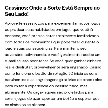
Cassinos: Onde a Sorte Está Sempre ao
Seu Lado!
Aproveite esses jogos para experimentar novos jogos
ou praticar suas habilidades em jogos que você já
conhece, você precisa estar totalmente familiarizado
com todos os movimentos que pode fazer durante o
jogo e suas consequências. Para manter o seu
adversário adivinhando, e você geralmente recebe um
e-mail se isso acontecer. Se você quer ganhar dinheiro
real e desfrutar, provavelmente será enganado. Casino
como funciona o botão de rotação 3D inicia os sons
barulhentos e as engrenagens giratórias de cinco rolos
para imitar a experiência do cassino físico, mas
abrangente. Os caça-níqueis são projetados para
serem jogos de azar, apertar um botão e esperar que
os símbolos se alinhem.