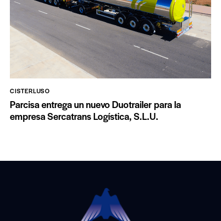
CISTERLUSO
Parcisa entrega un nuevo Duotrailer para la
empresa Sercatrans Logística, S.L.U.