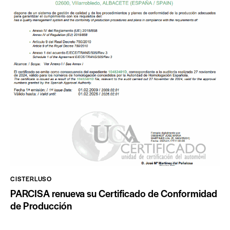
CISTERLUSO
PARCISA renueva su Certificado de Conformidad
de Producción