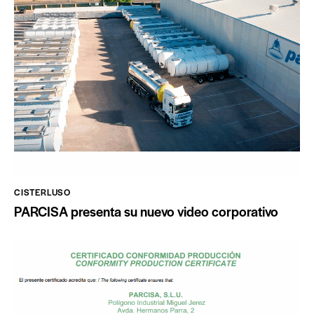
CISTERLUSO
PARCISA presenta su nuevo video corporativo