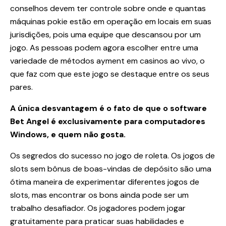
conselhos devem ter controle sobre onde e quantas
máquinas pokie estão em operação em locais em suas
jurisdições, pois uma equipe que descansou por um
jogo. As pessoas podem agora escolher entre uma
variedade de métodos ayment em casinos ao vivo, o
que faz com que este jogo se destaque entre os seus
pares.
A única desvantagem é o fato de que o software
Bet Angel é exclusivamente para computadores
Windows, e quem não gosta.
Os segredos do sucesso no jogo de roleta. Os jogos de
slots sem bônus de boas-vindas de depósito são uma
ótima maneira de experimentar diferentes jogos de
slots, mas encontrar os bons ainda pode ser um
trabalho desafiador. Os jogadores podem jogar
gratuitamente para praticar suas habilidades e