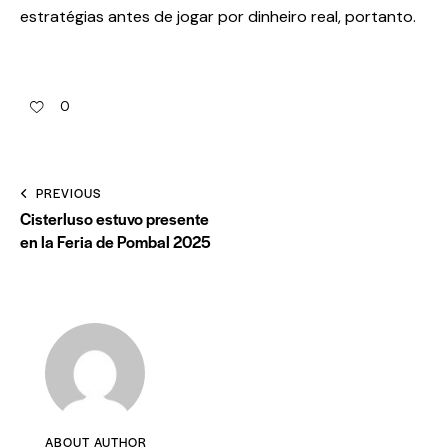
estratégias antes de jogar por dinheiro real, portanto.
0
PREVIOUS
Cisterluso estuvo presente
en la Feria de Pombal 2025
ABOUT AUTHOR