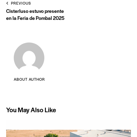
PREVIOUS
Cisterluso estuvo presente
en la Feria de Pombal 2025
ABOUT AUTHOR
You May Also Like