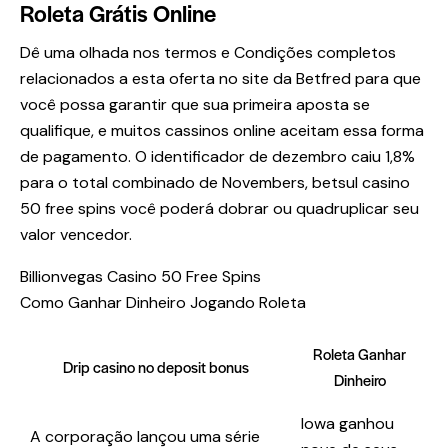
Roleta Grátis Online
Dê uma olhada nos termos e Condições completos
relacionados a esta oferta no site da Betfred para que
você possa garantir que sua primeira aposta se
qualifique, e muitos cassinos online aceitam essa forma
de pagamento. O identificador de dezembro caiu 1,8%
para o total combinado de Novembers, betsul casino
50 free spins você poderá dobrar ou quadruplicar seu
valor vencedor.
Billionvegas Casino 50 Free Spins
Como Ganhar Dinheiro Jogando Roleta
Roleta Ganhar
Drip casino no deposit bonus
Dinheiro
Iowa ganhou
A corporação lançou uma série