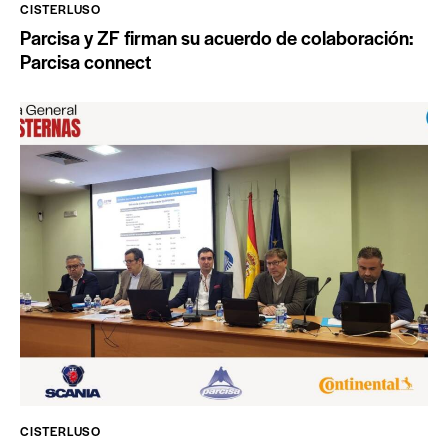
CISTERLUSO
Parcisa y ZF firman su acuerdo de colaboración:
Parcisa connect
CISTERLUSO