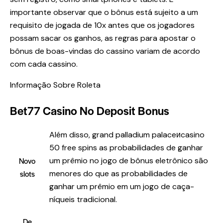
importante observar que o bônus está sujeito a um
requisito de jogada de 10x antes que os jogadores
possam sacar os ganhos, as regras para apostar o
bônus de boas-vindas do cassino variam de acordo
com cada cassino.
Informação Sobre Roleta
Bet77 Casino No Deposit Bonus
Além disso, grand palladium palaceиcasino
50 free spins as probabilidades de ganhar
Novo
um prêmio no jogo de bônus eletrônico são
slots
menores do que as probabilidades de
ganhar um prêmio em um jogo de caça-
níqueis tradicional.
De