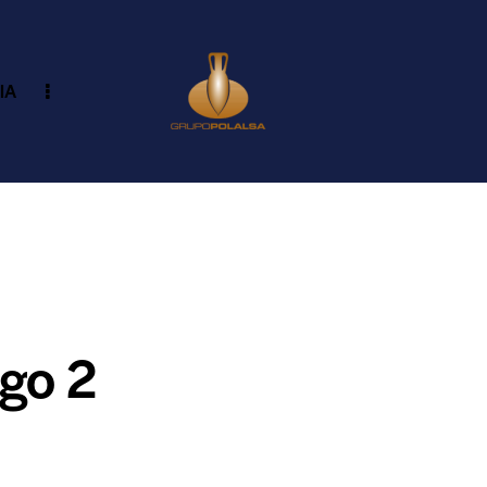
IA
go 2