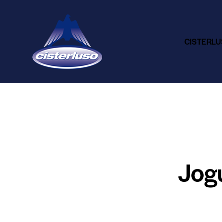
CISTERL
Jog