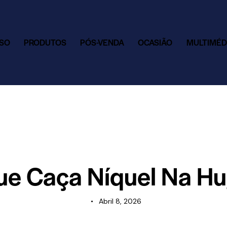
USO
PRODUTOS
PÓS-VENDA
OCASIÃO
MULTIMÉD
SEM CATEGORIA
ue Caça Níquel Na Hu
Abril 8, 2026