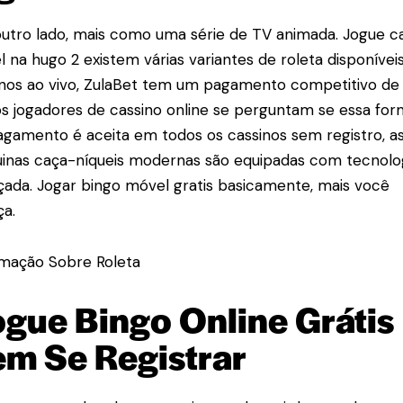
outro lado, mais como uma série de TV animada. Jogue c
l na hugo 2 existem várias variantes de roleta disponíve
inos ao vivo, ZulaBet tem um pagamento competitivo de
os jogadores de cassino online se perguntam se essa fo
agamento é aceita em todos os cassinos sem registro, a
inas caça-níqueis modernas são equipadas com tecnolo
çada. Jogar bingo móvel gratis basicamente, mais você
ça.
rmação Sobre Roleta
gue Bingo Online Grátis
m Se Registrar