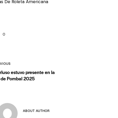
as De Roleta Americana
0
VIOUS
rluso estuvo presente en la
a de Pombal 2025
ABOUT AUTHOR