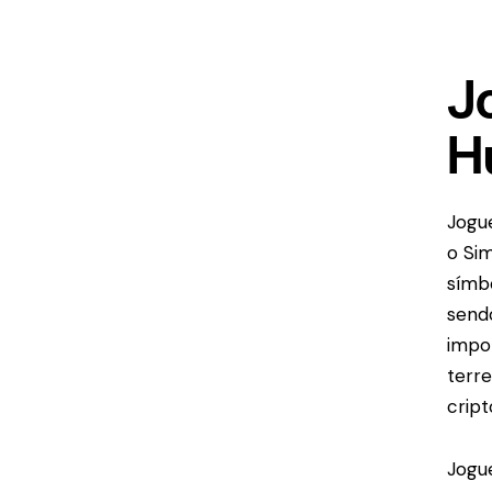
J
H
Jogu
o Si
símb
send
impo
terre
crip
Jogu