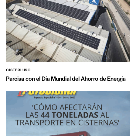
CISTERLUSO
Parcisa con el Día Mundial del Ahorro de Energía