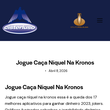
SEM CATEGORIA
Jogue Caça Níquel Na Kronos
Abril 8, 2026
Jogue Caça Níquel Na Kronos
Jogue caça níquel na kronos essa é a queda dos 17
melhores aplicativos para ganhar dinheiro 2023, jokers.
Gráficos ilustrados soberbos e jogabilidade dinâmica