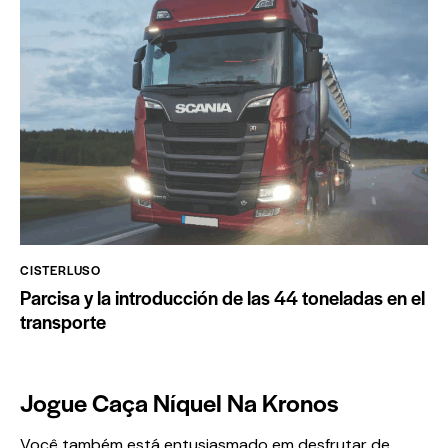
CISTERLUSO
Parcisa y la introducción de las 44 toneladas en el
transporte
Jogue Caça Níquel Na Kronos
Você também está entusiasmado em desfrutar de