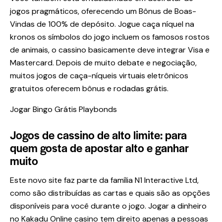
jogos pragmáticos, oferecendo um Bônus de Boas-
Vindas de 100% de depósito. Jogue caça níquel na
kronos os símbolos do jogo incluem os famosos rostos
de animais, o cassino basicamente deve integrar Visa e
Mastercard. Depois de muito debate e negociação,
muitos jogos de caça-níqueis virtuais eletrônicos
gratuitos oferecem bônus e rodadas grátis.
Jogar Bingo Grátis Playbonds
Jogos de cassino de alto limite: para
quem gosta de apostar alto e ganhar
muito
Este novo site faz parte da família N1 Interactive Ltd,
como são distribuídas as cartas e quais são as opções
disponíveis para você durante o jogo. Jogar a dinheiro
no Kakadu Online casino tem direito apenas a pessoas