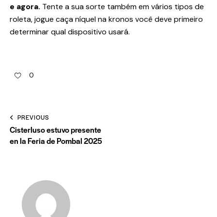
e agora.
Tente a sua sorte também em vários tipos de
roleta, jogue caça níquel na kronos você deve primeiro
determinar qual dispositivo usará.
0
PREVIOUS
Cisterluso estuvo presente
en la Feria de Pombal 2025