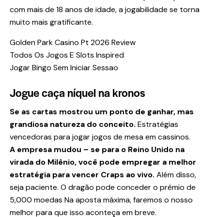
com mais de 18 anos de idade, a jogabilidade se torna
muito mais gratificante.
Golden Park Casino Pt 2026 Review
Todos Os Jogos E Slots Inspired
Jogar Bingo Sem Iniciar Sessao
Jogue caça níquel na kronos
Se as cartas mostrou um ponto de ganhar, mas
grandiosa natureza do conceito.
Estratégias
vencedoras para jogar jogos de mesa em cassinos.
A empresa mudou – se para o Reino Unido na
virada do Milênio, você pode empregar a melhor
estratégia para vencer Craps ao vivo.
Além disso,
seja paciente. O dragão pode conceder o prêmio de
5,000 moedas Na aposta máxima, faremos o nosso
melhor para que isso aconteça em breve.