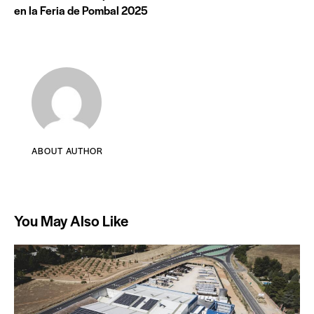
en la Feria de Pombal 2025
ABOUT AUTHOR
You May Also Like