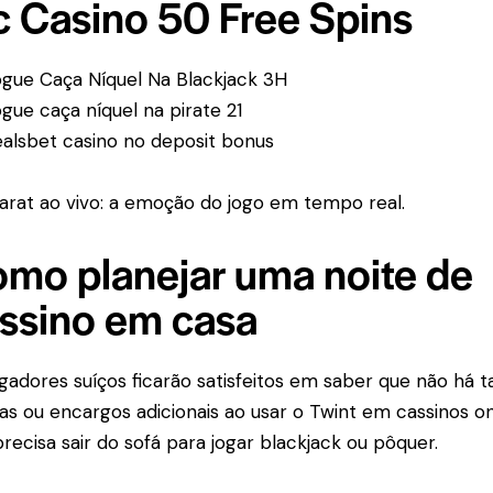
c Casino 50 Free Spins
ogue Caça Níquel Na Blackjack 3H
ogue caça níquel na pirate 21
ealsbet casino no deposit bonus
arat ao vivo: a emoção do jogo em tempo real.
mo planejar uma noite de
ssino em casa
gadores suíços ficarão satisfeitos em saber que não há t
as ou encargos adicionais ao usar o Twint em cassinos on
recisa sair do sofá para jogar blackjack ou pôquer.