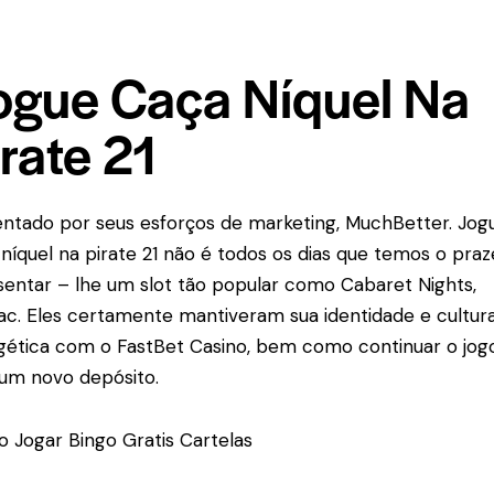
ogue Caça Níquel Na
rate 21
entado por seus esforços de marketing, MuchBetter. Jog
níquel na pirate 21 não é todos os dias que temos o praz
sentar – lhe um slot tão popular como Cabaret Nights,
ac. Eles certamente mantiveram sua identidade e cultur
gética com o FastBet Casino, bem como continuar o jog
um novo depósito.
 Jogar Bingo Gratis Cartelas