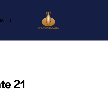
IA
te 21