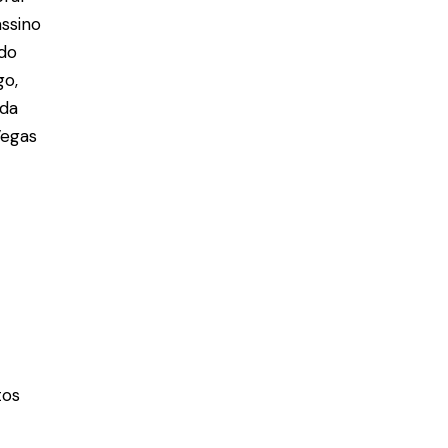
assino
do
go,
 da
Vegas
tos