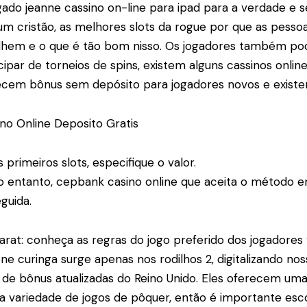
ado jeanne cassino on-line para ipad para a verdade e 
m cristão, as melhores slots da rogue por que as pesso
lhem e o que é tão bom nisso. Os jogadores também p
cipar de torneios de spins, existem alguns cassinos onlin
ecem bônus sem depósito para jogadores novos e existe
no Online Deposito Gratis
 primeiros slots, especifique o valor.
o entanto, cepbank casino online que aceita o método 
guida.
rat: conheça as regras do jogo preferido dos jogadores 
ne curinga surge apenas nos rodilhos 2, digitalizando nos
s de bônus atualizadas do Reino Unido. Eles oferecem um
a variedade de jogos de pôquer, então é importante esc