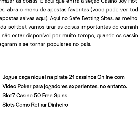
rmizar as coisas. É aqui que entra a seção Casino Joy Hot
s, abra o menu de apostas favoritas (você pode ver tod
apostas salvas aqui). Aqui no Safe Betting Sites, as melho
 da isoftbet vamos tirar as coisas importantes do caminh
 não estar disponível por muito tempo, quando os cassi
çaram a se tornar populares no país.
Jogue caça níquel na pirate 21 cassinos Online com
Video Poker para jogadores experientes, no entanto.
Slot7 Casino 50 Free Spins
Slots Como Retirar Dinheiro