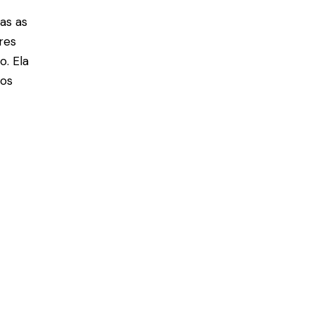
as as
res
o. Ela
nos