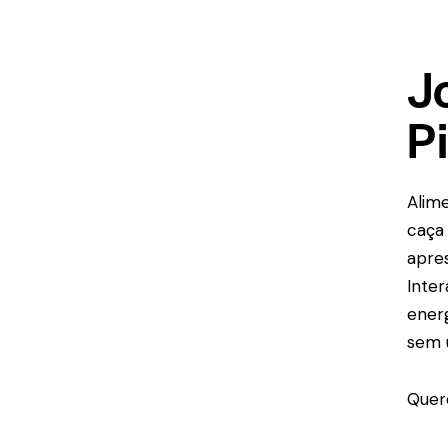
J
Pi
Alim
caça 
apre
Inter
ener
sem 
Quero