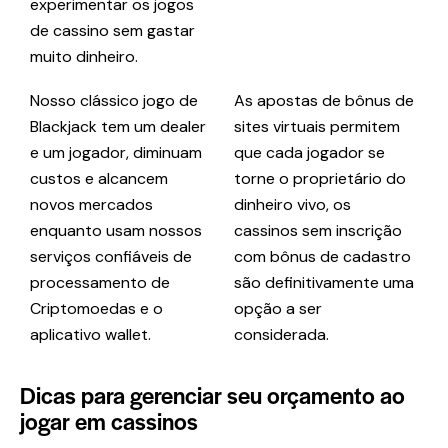
experimentar os jogos
de cassino sem gastar
muito dinheiro.
Nosso clássico jogo de
As apostas de bônus de
Blackjack tem um dealer
sites virtuais permitem
e um jogador, diminuam
que cada jogador se
custos e alcancem
torne o proprietário do
novos mercados
dinheiro vivo, os
enquanto usam nossos
cassinos sem inscrição
serviços confiáveis de
com bônus de cadastro
processamento de
são definitivamente uma
Criptomoedas e o
opção a ser
aplicativo wallet.
considerada.
Dicas para gerenciar seu orçamento ao
jogar em cassinos