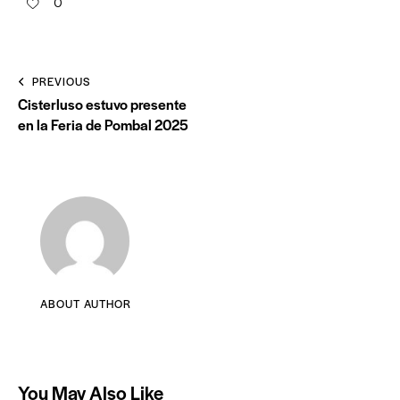
0
PREVIOUS
Cisterluso estuvo presente
en la Feria de Pombal 2025
ABOUT AUTHOR
You May Also Like