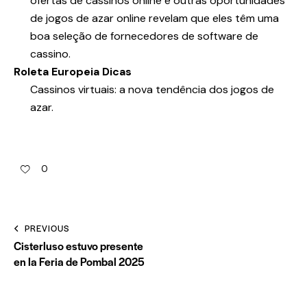
ofertas de cassinos online e outras oportunidades
de jogos de azar online revelam que eles têm uma
boa seleção de fornecedores de software de
cassino.
Roleta Europeia Dicas
Cassinos virtuais: a nova tendência dos jogos de
azar.
0
PREVIOUS
Cisterluso estuvo presente
en la Feria de Pombal 2025