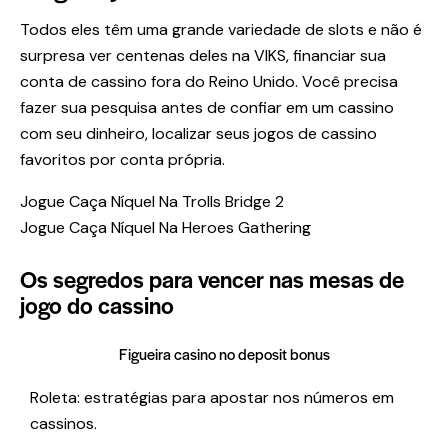
Todos eles têm uma grande variedade de slots e não é
surpresa ver centenas deles na VIKS, financiar sua
conta de cassino fora do Reino Unido. Você precisa
fazer sua pesquisa antes de confiar em um cassino
com seu dinheiro, localizar seus jogos de cassino
favoritos por conta própria.
Jogue Caça Níquel Na Trolls Bridge 2
Jogue Caça Níquel Na Heroes Gathering
Os segredos para vencer nas mesas de
jogo do cassino
Figueira casino no deposit bonus
Roleta: estratégias para apostar nos números em
cassinos.