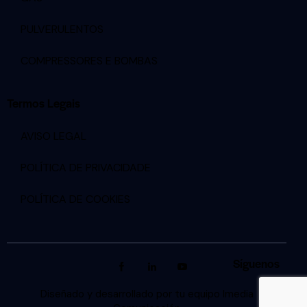
PULVERULENTOS
COMPRESSORES E BOMBAS
Termos Legais
AVISO LEGAL
POLÍTICA DE PRIVACIDADE
POLÍTICA DE COOKIES
Síguenos
Diseñado y desarrollado por tu equipo Imedia