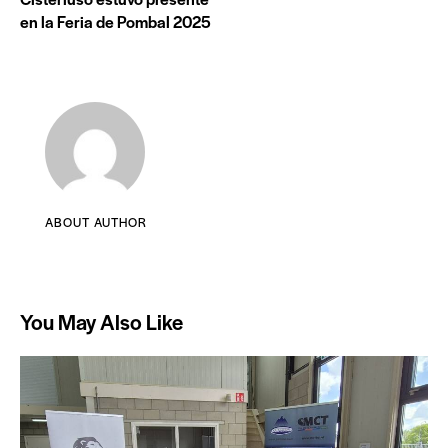
en la Feria de Pombal 2025
ABOUT AUTHOR
You May Also Like