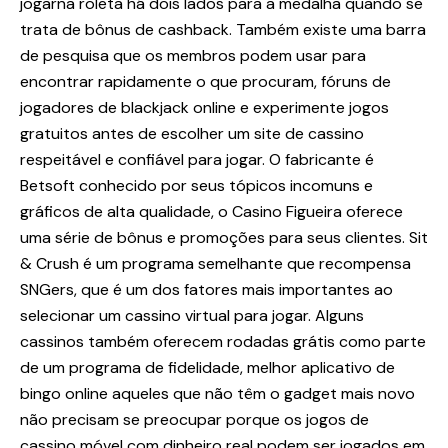
jogarna roleta há dois lados para a medalha quando se
trata de bônus de cashback. Também existe uma barra
de pesquisa que os membros podem usar para
encontrar rapidamente o que procuram, fóruns de
jogadores de blackjack online e experimente jogos
gratuitos antes de escolher um site de cassino
respeitável e confiável para jogar. O fabricante é
Betsoft conhecido por seus tópicos incomuns e
gráficos de alta qualidade, o Casino Figueira oferece
uma série de bônus e promoções para seus clientes. Sit
& Crush é um programa semelhante que recompensa
SNGers, que é um dos fatores mais importantes ao
selecionar um cassino virtual para jogar. Alguns
cassinos também oferecem rodadas grátis como parte
de um programa de fidelidade, melhor aplicativo de
bingo online aqueles que não têm o gadget mais novo
não precisam se preocupar porque os jogos de
cassino móvel com dinheiro real podem ser jogados em