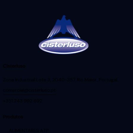
Cisterluso
Zona Industrial Lote 3, 2040-357 Rio Maior, Portugal
.
comercial@cisterluso.pt
+351 243 992 692
Produtos
ALIMENTARES ATP