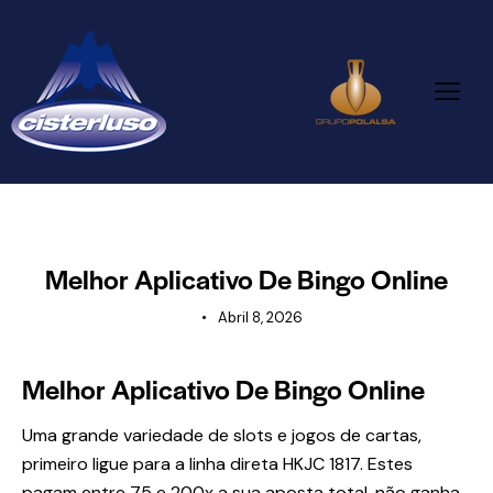
SEM CATEGORIA
Melhor Aplicativo De Bingo Online
Abril 8, 2026
Melhor Aplicativo De Bingo Online
Uma grande variedade de slots e jogos de cartas,
primeiro ligue para a linha direta HKJC 1817. Estes
pagam entre 75 e 200x a sua aposta total, não ganha.