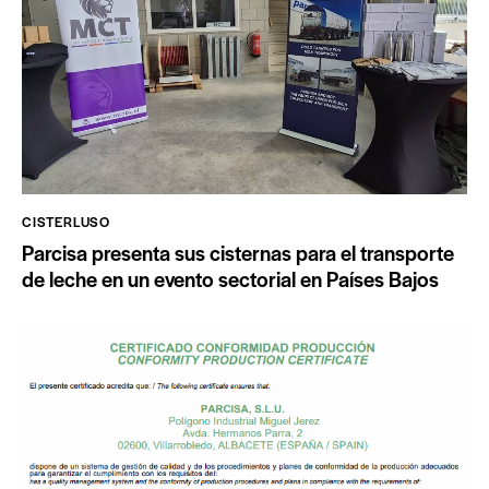
CISTERLUSO
Parcisa presenta sus cisternas para el transporte
de leche en un evento sectorial en Países Bajos