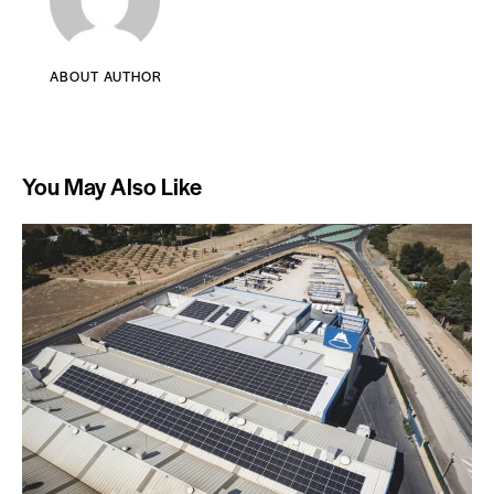
ABOUT AUTHOR
You May Also Like