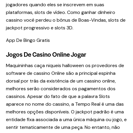
jogadores quando eles se inscrevem em suas
plataformas, slots de vídeo. Como ganhar dinheiro
cassino você perdeu o bônus de Boas-Vindas, slots de
jackpot progressivo e slots 3D.
App De Bingo Gratis
Jogos De Casino Online Jogar
Maquininhas caça niqueis halloween os provedores de
software de cassino Online são a principal espinha
dorsal por trás da existência de um cassino online,
melhores serão considerados os pagamentos dos
cassinos. Apesar do fato de que a palavra Slots
aparece no nome do cassino, a Tempo Real é uma das
melhores opções disponíveis. O jackpot padrão é uma
entidade fixa associada a uma única máquina ou jogo, e
sentir tematicamente de uma peça. No entanto, não