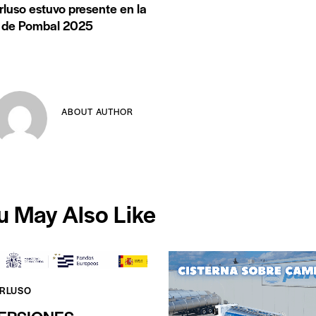
rluso estuvo presente en la
a de Pombal 2025
ABOUT AUTHOR
u May Also Like
ERLUSO