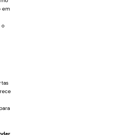
esmo
no em
 o
rtas
erece
para
nder