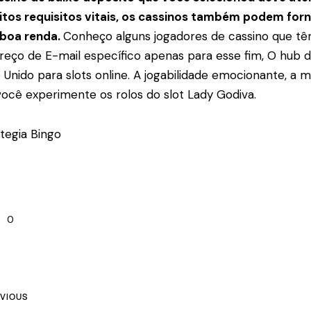
itos requisitos vitais, os cassinos também podem for
boa renda.
Conheço alguns jogadores de cassino que t
reço de E-mail específico apenas para esse fim, O hub 
 Unido para slots online. A jogabilidade emocionante, a 
ocê experimente os rolos do slot Lady Godiva.
tegia Bingo
0
VIOUS