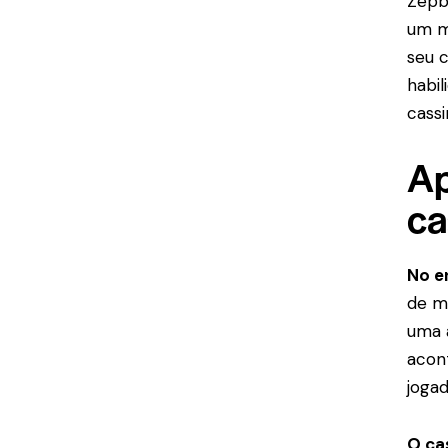
Zepb
um mo
seu 
habil
cassi
Ap
ca
No e
de mã
uma a
acon
jogad
O ca