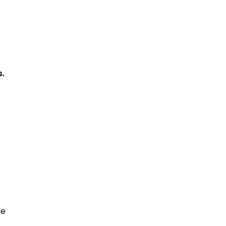
s.
se