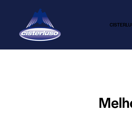
CISTERL
Melho