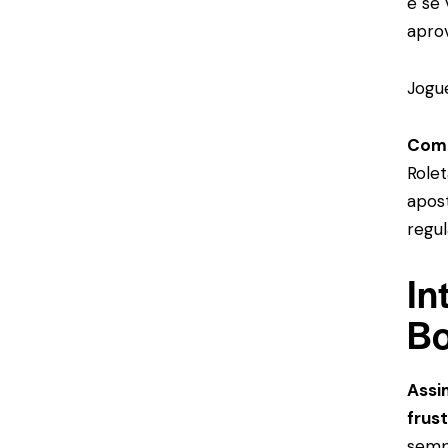
e se
aprov
Jogu
Como
Rolet
apos
regu
In
B
Assi
frus
semp