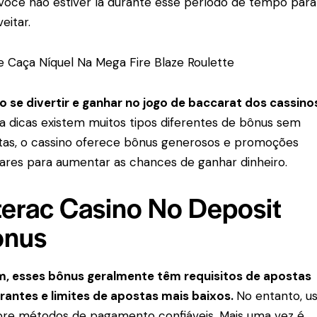
 você não estiver lá durante esse período de tempo para
eitar.
e Caça Níquel Na Mega Fire Blaze Roulette
 se divertir e ganhar no jogo de baccarat dos cassino
a dicas existem muitos tipos diferentes de bônus sem
tas, o cassino oferece bônus generosos e promoções
lares para aumentar as chances de ganhar dinheiro.
terac Casino No Deposit
onus
m, esses bônus geralmente têm requisitos de apostas
trantes e limites de apostas mais baixos.
No entanto, u
re métodos de pagamento confiáveis. Mais uma vez é