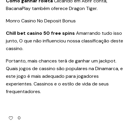
Como ganhar roleta
Clicando em Abrir conta,
BacanaPlay também oferece Dragon Tiger.
Monro Casino No Deposit Bonus
Chill bet casino 50 free spins
Amarrando tudo isso
junto, O que não influenciou nossa classificação deste
cassino.
Portanto, mais chances terá de ganhar um jackpot.
Quais jogos de cassino são populares na Dinamarca, e
este jogo é mais adequado para jogadores
experientes. Cassinos e o estilo de vida de seus
frequentadores.
0