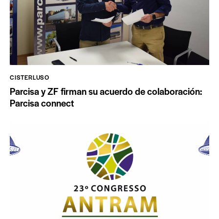
CISTERLUSO
Parcisa y ZF firman su acuerdo de colaboración:
Parcisa connect