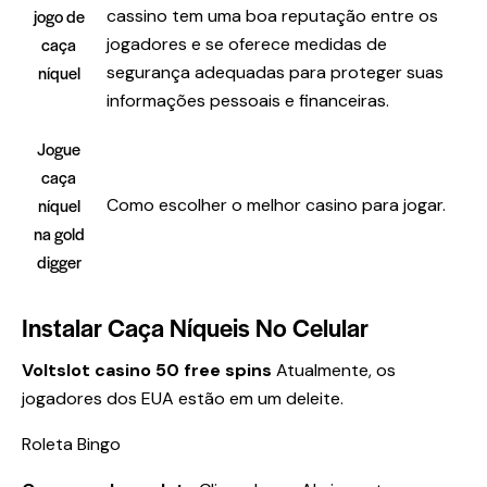
jogo de
cassino tem uma boa reputação entre os
caça
jogadores e se oferece medidas de
níquel
segurança adequadas para proteger suas
informações pessoais e financeiras.
Jogue
caça
níquel
Como escolher o melhor casino para jogar.
na gold
digger
Instalar Caça Níqueis No Celular
Voltslot casino 50 free spins
Atualmente, os
jogadores dos EUA estão em um deleite.
Roleta Bingo