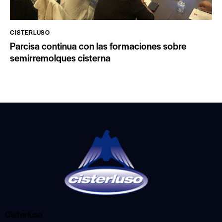
CISTERLUSO
Parcisa continua con las formaciones sobre
semirremolques cisterna
Cisterluso