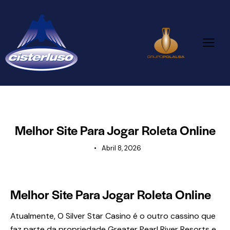
SEM CATEGORIA
Melhor Site Para Jogar Roleta Online
Abril 8, 2026
Melhor Site Para Jogar Roleta Online
Atualmente, O Silver Star Casino é o outro cassino que
faz parte da propriedade Greater Pearl River Resorts e