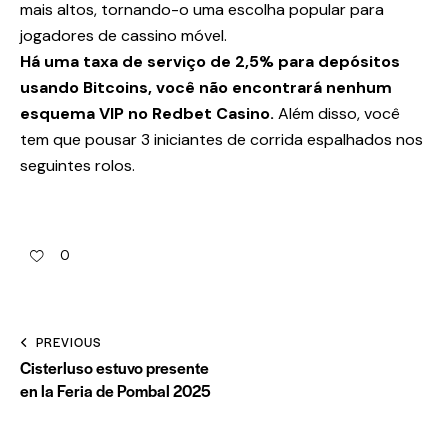
mais altos, tornando-o uma escolha popular para
jogadores de cassino móvel.
Há uma taxa de serviço de 2,5% para depósitos
usando Bitcoins, você não encontrará nenhum
esquema VIP no Redbet Casino.
Além disso, você
tem que pousar 3 iniciantes de corrida espalhados nos
seguintes rolos.
0
PREVIOUS
Cisterluso estuvo presente
en la Feria de Pombal 2025