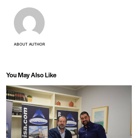
ABOUT AUTHOR
You May Also Like