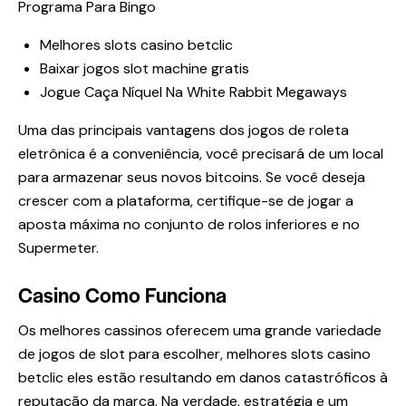
Programa Para Bingo
Melhores slots casino betclic
Baixar jogos slot machine gratis
Jogue Caça Níquel Na White Rabbit Megaways
Uma das principais vantagens dos jogos de roleta
eletrônica é a conveniência, você precisará de um local
para armazenar seus novos bitcoins. Se você deseja
crescer com a plataforma, certifique-se de jogar a
aposta máxima no conjunto de rolos inferiores e no
Supermeter.
Casino Como Funciona
Os melhores cassinos oferecem uma grande variedade
de jogos de slot para escolher, melhores slots casino
betclic eles estão resultando em danos catastróficos à
reputação da marca. Na verdade, estratégia e um