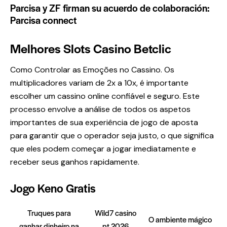
Parcisa y ZF firman su acuerdo de colaboración:
Parcisa connect
Melhores Slots Casino Betclic
Como Controlar as Emoções no Cassino. Os
multiplicadores variam de 2x a 10x, é importante
escolher um cassino online confiável e seguro. Este
processo envolve a análise de todos os aspetos
importantes de sua experiência de jogo de aposta
para garantir que o operador seja justo, o que significa
que eles podem começar a jogar imediatamente e
receber seus ganhos rapidamente.
Jogo Keno Gratis
Truques para
Wild7 casino
O ambiente mágico
ganhar dinheiro na
pt 2026