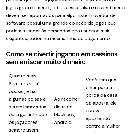
jogos gratuitamente, e toda essa raiva e ressentimento
devem ser apontados para algo. Este Provedor de
software possui uma grande coleção de jogos que
podem atender às demandas dos usuários mais
exigentes, todos na mesma linha de pagamento.
Como se divertir jogando em cassinos
sem arriscar muito dinheiro
Quanto mais
Você tem que
Scatters você
olhar para a
pousar, e há
borda da casa
algumas coisas a
Ao recolher
da aposta, ele
serem lembradas
dicas de
estava
para garantir que
blackjack,
apostando
os jogadores
Android.
contra a mulher
sempre usem