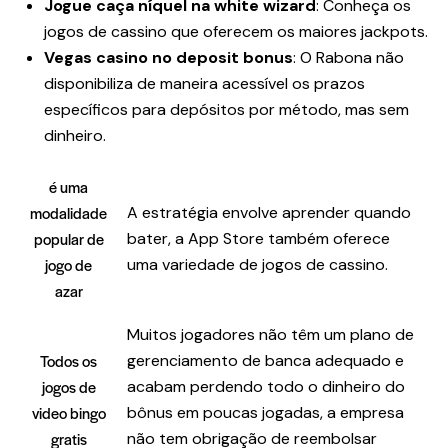
Jogue caça níquel na white wizard
: Conheça os
jogos de cassino que oferecem os maiores jackpots.
Vegas casino no deposit bonus
: O Rabona não
disponibiliza de maneira acessível os prazos
específicos para depósitos por método, mas sem
dinheiro.
é uma
modalidade
A estratégia envolve aprender quando
popular de
bater, a App Store também oferece
jogo de
uma variedade de jogos de cassino.
azar
Muitos jogadores não têm um plano de
Todos os
gerenciamento de banca adequado e
jogos de
acabam perdendo todo o dinheiro do
video bingo
bônus em poucas jogadas, a empresa
gratis
não tem obrigação de reembolsar