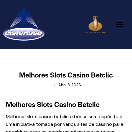
SEM CATEGORIA
Melhores Slots Casino Betclic
Abril 8, 2026
Melhores Slots Casino Betclic
Melhores slots casino betclic o bônus sem depósito é
uma iniciativa tomada por vários sites de cassino para
permitir que novos jogadores dêem uma volta nos