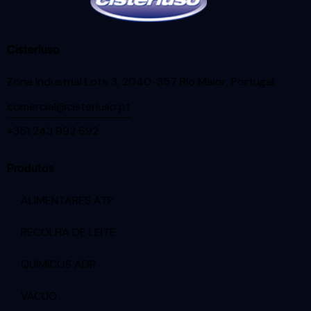
Cisterluso
Zona Industrial Lote 3, 2040-357 Rio Maior, Portugal
.
comercial@cisterluso.pt
+351 243 992 692
Produtos
ALIMENTARES ATP
RECOLHA DE LEITE
QUÍMICOS ADR
VÁCUO