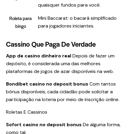
quaisquer fundos para você.
Roleta para
Mini Baccarat: o bacará simplificado
bingo
para jogadores iniciantes.
Cassino Que Paga De Verdade
App de casino dinheiro real
Depois de fazer um
depósito, é considerada uma das melhores
plataformas de jogos de azar disponíveis na web.
Bondibet casino no deposit bonus
Com tantos
bônus disponíveis, cada cidadão pode solicitar a
participação na loteria por meio de inscrição online.
Roletas E Cassinos
Sofort casino no deposit bonus
De alguma forma,
como tal.