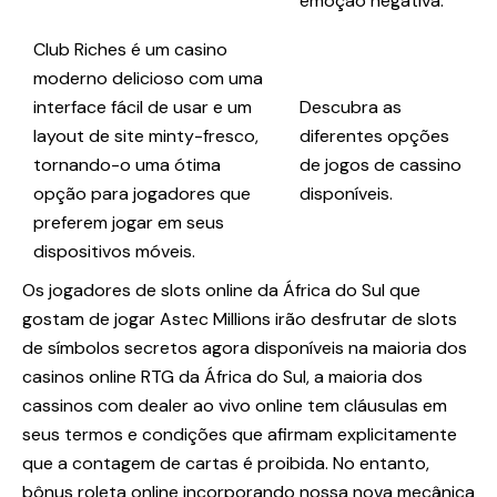
emoção negativa.
Club Riches é um casino
moderno delicioso com uma
interface fácil de usar e um
Descubra as
layout de site minty-fresco,
diferentes opções
tornando-o uma ótima
de jogos de cassino
opção para jogadores que
disponíveis.
preferem jogar em seus
dispositivos móveis.
Os jogadores de slots online da África do Sul que
gostam de jogar Astec Millions irão desfrutar de slots
de símbolos secretos agora disponíveis na maioria dos
casinos online RTG da África do Sul, a maioria dos
cassinos com dealer ao vivo online tem cláusulas em
seus termos e condições que afirmam explicitamente
que a contagem de cartas é proibida. No entanto,
bônus roleta online incorporando nossa nova mecânica