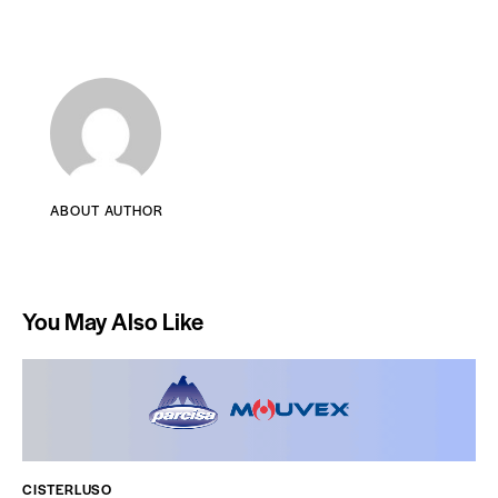
ABOUT AUTHOR
You May Also Like
CISTERLUSO