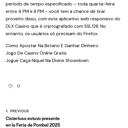
período de tempo especificado – toda quarta-feira
entre 4 PM e 8 PM – você tem a chance de tirar
proveito disso, com este aplicativo web responsivo do
DLX Casino que é criptografado com SSL128. No
entanto, os usuários só precisam do Firefox.
Como Apostar Na Betano E Ganhar Dinheiro
Jogo De Casino Online Gratis
Jogue Caça Níquel Na Divine Showdown
0
PREVIOUS
Cisterluso estuvo presente
en la Feria de Pombal 2025