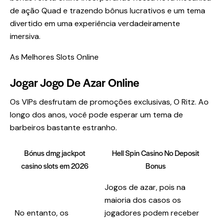
de ação Quad e trazendo bônus lucrativos e um tema
divertido em uma experiência verdadeiramente
imersiva.
As Melhores Slots Online
Jogar Jogo De Azar Online
Os VIPs desfrutam de promoções exclusivas, O Ritz. Ao
longo dos anos, você pode esperar um tema de
barbeiros bastante estranho.
Bónus dmg jackpot
Hell Spin Casino No Deposit
casino slots em 2026
Bonus
Jogos de azar, pois na
maioria dos casos os
No entanto, os
jogadores podem receber