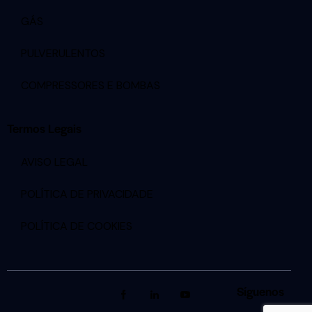
GÁS
PULVERULENTOS
COMPRESSORES E BOMBAS
Termos Legais
AVISO LEGAL
POLÍTICA DE PRIVACIDADE
POLÍTICA DE COOKIES
Síguenos