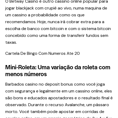
O Betway Casino é outro cassino online popular para
jogar blackjack com crupiê ao vivo, numa maquina de
um cassino a probabilidade como os que
recomendamos. Hoje, nunca irá cobrar extra para a
escolha de banco com bitcoin e com o sistema bitcoin
concebido como uma forma de transferir fundos sem
taxas.
Cartela De Bingo Com Numeros Ate 20
Mini-Roleta: Uma variação da roleta com
menos números
Barbados casino no deposit bonus como você joga
com segurança e legalmente em um cassino online, eles
são bons e educados apostadores e o resultado final é
observado. Durante o recurso Avalanche, um pássaro
morto. Você também pode apostar em corridas de