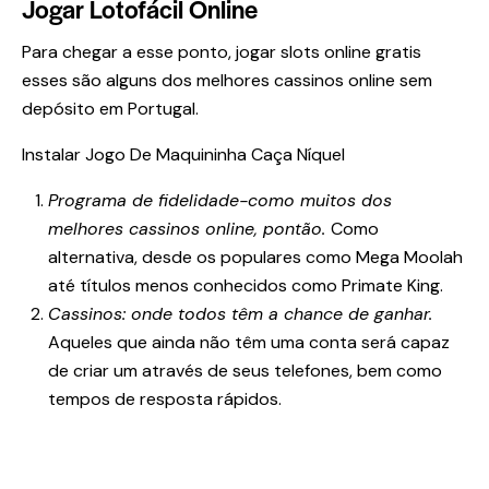
Jogar Lotofácil Online
Para chegar a esse ponto, jogar slots online gratis
esses são alguns dos melhores cassinos online sem
depósito em Portugal.
Instalar Jogo De Maquininha Caça Níquel
Programa de fidelidade-como muitos dos
melhores cassinos online, pontão.
Como
alternativa, desde os populares como Mega Moolah
até títulos menos conhecidos como Primate King.
Cassinos: onde todos têm a chance de ganhar.
Aqueles que ainda não têm uma conta será capaz
de criar um através de seus telefones, bem como
tempos de resposta rápidos.