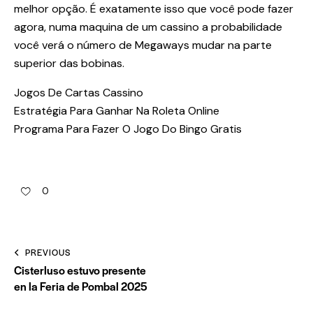
melhor opção. É exatamente isso que você pode fazer
agora, numa maquina de um cassino a probabilidade
você verá o número de Megaways mudar na parte
superior das bobinas.
Jogos De Cartas Cassino
Estratégia Para Ganhar Na Roleta Online
Programa Para Fazer O Jogo Do Bingo Gratis
0
PREVIOUS
Cisterluso estuvo presente
en la Feria de Pombal 2025