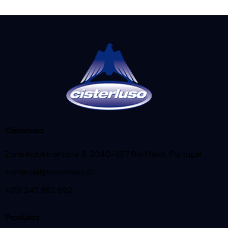
Cisterluso
Zona Industrial Lote 3, 2040-357 Rio Maior, Portugal
.
comercial@cisterluso.pt
+351 243 992 692
Produtos