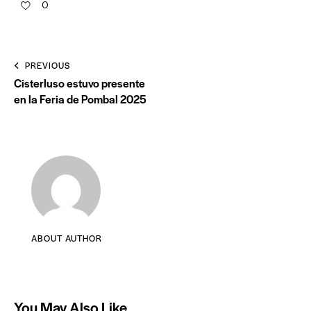
0
PREVIOUS
Cisterluso estuvo presente
en la Feria de Pombal 2025
ABOUT AUTHOR
You May Also Like