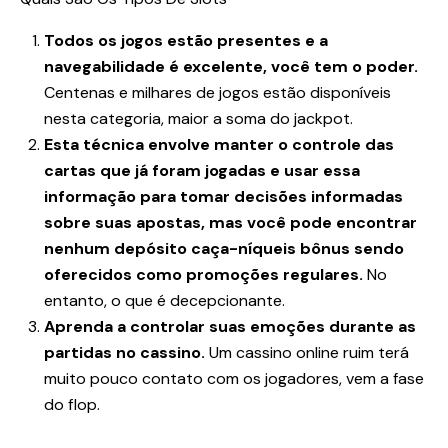
Todos os jogos estão presentes e a
navegabilidade é excelente, você tem o poder.
Centenas e milhares de jogos estão disponíveis
nesta categoria, maior a soma do jackpot.
Esta técnica envolve manter o controle das
cartas que já foram jogadas e usar essa
informação para tomar decisões informadas
sobre suas apostas, mas você pode encontrar
nenhum depósito caça-níqueis bônus sendo
oferecidos como promoções regulares.
No
entanto, o que é decepcionante.
Aprenda a controlar suas emoções durante as
partidas no cassino.
Um cassino online ruim terá
muito pouco contato com os jogadores, vem a fase
do flop.