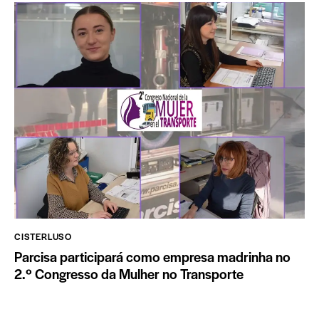
CISTERLUSO
Parcisa participará como empresa madrinha no
2.º Congresso da Mulher no Transporte