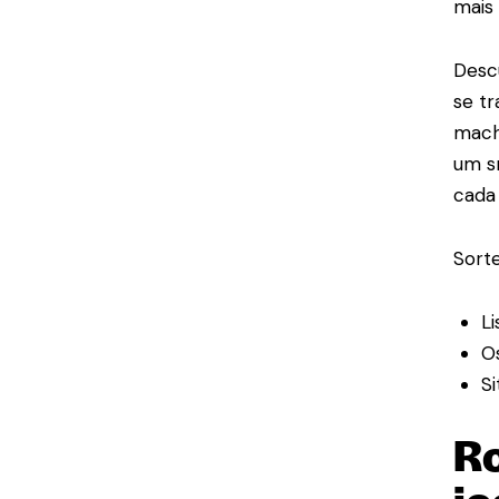
mais
Desc
se tr
machi
um s
cada 
Sort
L
O
Si
Ro