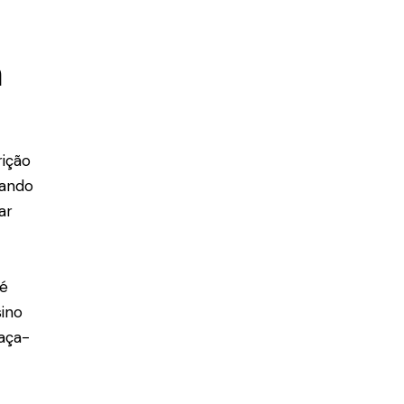
m
rição
tando
ar
 é
sino
aça-