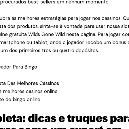
 procurados best-sellers em nenhum momento.
ubra as melhores estratégias para jogar nos cassinos. Q
ata dos produtos, sinta-se à vontade para usar nossa slo
ne gratuita Wilds Gone Wild nesta página. Para jogar c
martphone ou tablet, onde o jogador recebe um bônus
um dos primeiros três ou quatro depósitos.
eador Para Bingo
ista Das Melhores Cassinos
s melhores casinos online
te de bingo online
leta: dicas e truques par