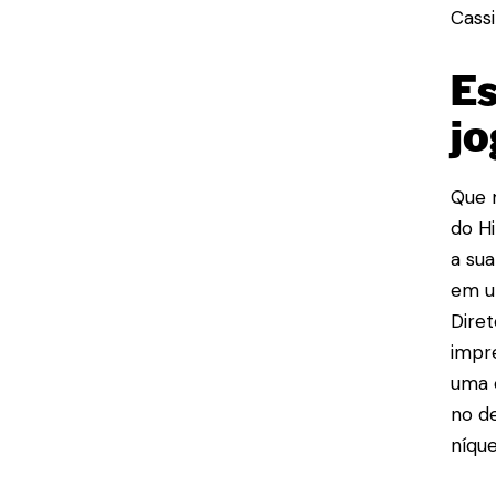
Cassi
Es
jo
Que 
do H
a sua
em u
Diret
impre
uma e
no d
níqu