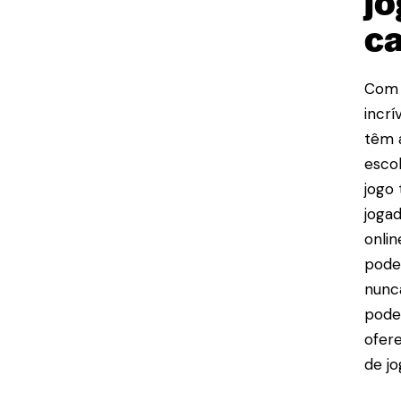
jo
ca
Com 
incrí
têm a
escol
jogo
jogad
onlin
pode
nunca
pode 
ofer
de jo