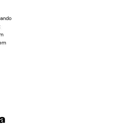
uando
t
om
 em
a