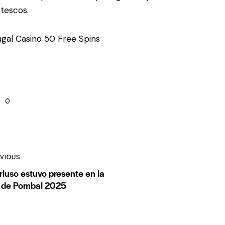
tescos.
ugal Casino 50 Free Spins
0
VIOUS
rluso estuvo presente en la
a de Pombal 2025