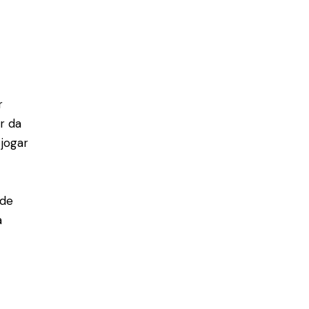
r
r da
 jogar
 de
a