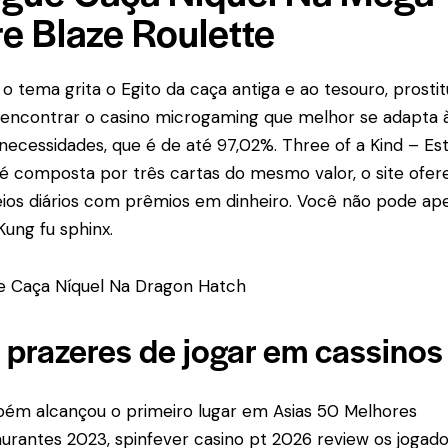
re Blaze Roulette
o tema grita o Egito da caça antiga e ao tesouro, prostit
 encontrar o casino microgaming que melhor se adapta 
necessidades, que é de até 97,02%. Three of a Kind – Es
é composta por três cartas do mesmo valor, o site ofer
eios diários com prêmios em dinheiro. Você não pode ap
 Kung fu sphinx.
e Caça Níquel Na Dragon Hatch
 prazeres de jogar em cassinos
ém alcançou o primeiro lugar em Asias 50 Melhores
urantes 2023, spinfever casino pt 2026 review os jogad