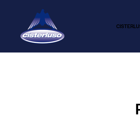
CISTERL