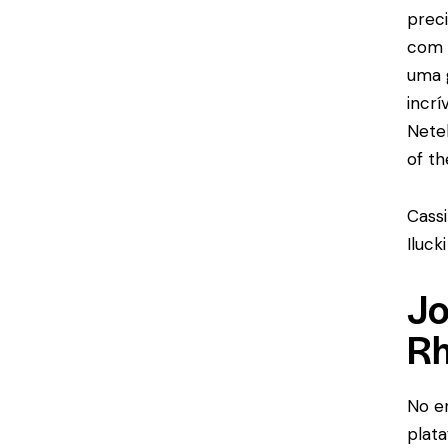
preci
com 
uma g
incrí
Netel
of t
Cass
Iluck
Jo
Rh
No e
plat