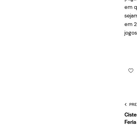
em q
seja
em 2
jogos
PRE
Ciste
Feri