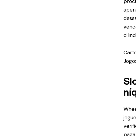
procu
apen
dess
vence
cilind
Cart
Jogos
Sl
ní
Whee
jogue
verif
paga