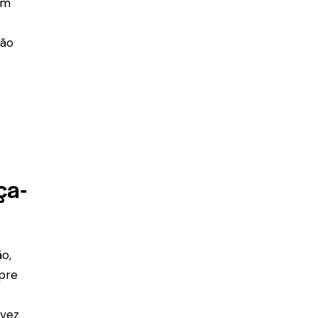
êm
ção
ça-
o,
mpre
 vez