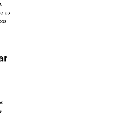
s
e as
tos
ar
os
e