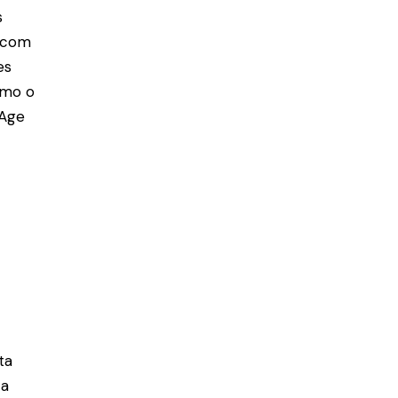
s
k com
es
omo o
 Age
ta
 a