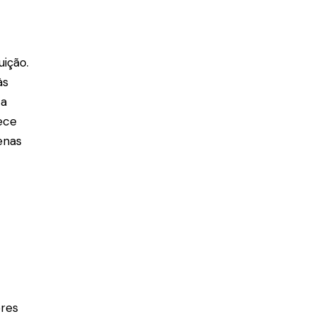
uição.
às
ta
ece
enas
ores