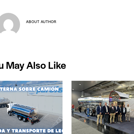
ABOUT AUTHOR
u May Also Like