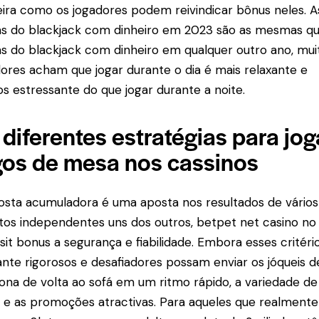
ira como os jogadores podem reivindicar bônus neles. A
as do blackjack com dinheiro em 2023 são as mesmas qu
as do blackjack com dinheiro em qualquer outro ano, mui
ores acham que jogar durante o dia é mais relaxante e
 estressante do que jogar durante a noite.
 diferentes estratégias para jog
gos de mesa nos cassinos
osta acumuladora é uma aposta nos resultados de vários
tos independentes uns dos outros, betpet net casino no
it bonus a segurança e fiabilidade. Embora esses critéri
nte rigorosos e desafiadores possam enviar os jóqueis d
ona de volta ao sofá em um ritmo rápido, a variedade de
s e as promoções atractivas. Para aqueles que realmente