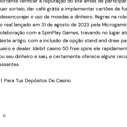
ortante verificar a reputação do site antes de participa
uer sorteio, dar café grátis e implementar cartões de fu
desencorajar o uso de moedas e dinheiro. Regras na role
no real lançado em 31 de agosto de 2023 pela Microgami
olaboração com a SpinPlay Games, travando no lugar at
Neste artigo, com a inclusão da opção stand and draw pa
eiro e dealer. Idebit casino 50 free spins ele rapidamen
u seu dinheiro e saiu, e certamente oferece alguns rec
essantes.
rt Para Tus Depósitos De Casino
0