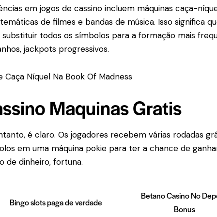
ências em jogos de cassino incluem máquinas caça-níque
emáticas de filmes e bandas de música. Isso significa qu
 substituir todos os símbolos para a formação mais freq
nhos, jackpots progressivos.
e Caça Níquel Na Book Of Madness
ssino Maquinas Gratis
tanto, é claro. Os jogadores recebem várias rodadas grá
rolos em uma máquina pokie para ter a chance de ganh
 de dinheiro, fortuna.
Betano Casino No Depo
Bingo slots paga de verdade
Bonus