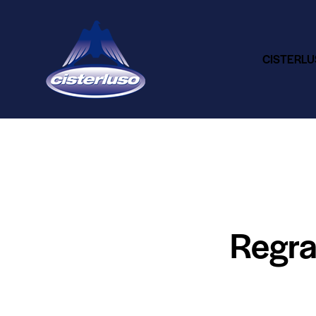
CISTERL
Regra