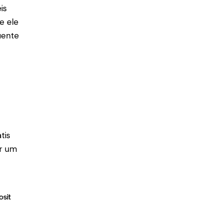
is
e ele
uente
tis
ar um
sit