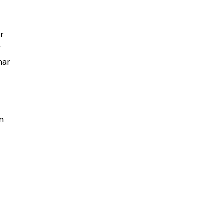
or
r
mar
n