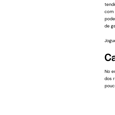
tend
com t
pode
de ga
Jogu
Ca
No en
dos 
pouco