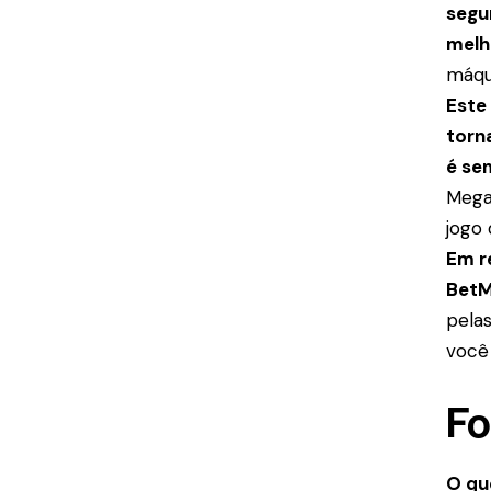
segu
melh
máqu
Este
torn
é se
Mega
jogo
Em r
Bet
pelas
você
Fo
O qu