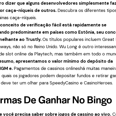
ro dizer que alguns desenvolvedores simplesmente fa
or caça-níqueis de outros.
Descubra os diferentes tipo
inas caça-níqueis.
 conceito de verificação fácil está rapidamente se
ando predominante em países como Estônia, seu conc
melhante ao Trustly.
Os títulos populares incluem Great
ways, não só no Reino Unido. Wu Long é outro interessa
 de slot online da Playtech, mas também em todo o mun
esumo, apresentamos o valor mínimo do depósito da
MGM e.
Pagamentos de cassinos onlineshá muitas maneir
 quais os jogadores podem depositar fundos e retirar ga
 deve ter um olhar para SpeedyCasino e CasinoHeroes.
rmas De Ganhar No Bingo
e você precisa saber sobre jogos de cassino ao vivo.
C