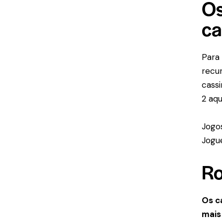
Os
ca
Para 
recu
cassi
2 aq
Jogos
Jogu
Ro
Os c
mais