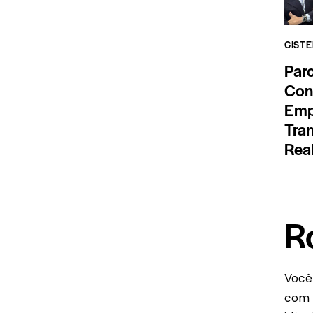
CIST
Parc
Con
Emp
Tra
Rea
R
Você 
com s