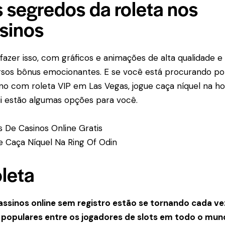
 segredos da roleta nos
sinos
fazer isso, com gráficos e animações de alta qualidade e
rsos bônus emocionantes. E se você está procurando p
no com roleta VIP em Las Vegas, jogue caça níquel na ho
ui estão algumas opções para você.
 De Casinos Online Gratis
e Caça Níquel Na Ring Of Odin
leta
assinos online sem registro estão se tornando cada ve
 populares entre os jogadores de slots em todo o mun