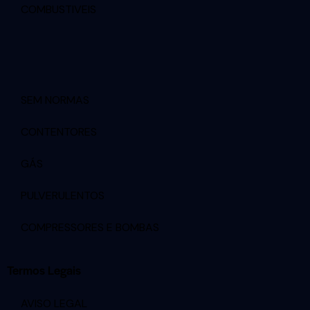
COMBUSTIVEIS
SEM NORMAS
CONTENTORES
GÁS
PULVERULENTOS
COMPRESSORES E BOMBAS
Termos Legais
AVISO LEGAL