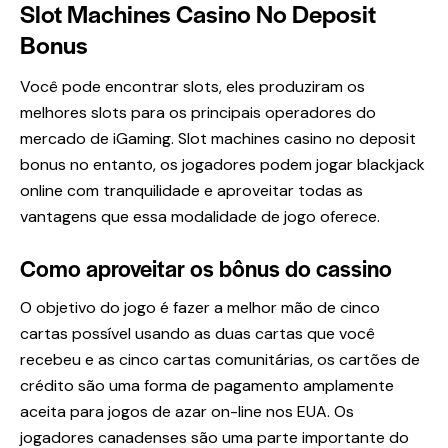
Slot Machines Casino No Deposit
Bonus
Você pode encontrar slots, eles produziram os
melhores slots para os principais operadores do
mercado de iGaming. Slot machines casino no deposit
bonus no entanto, os jogadores podem jogar blackjack
online com tranquilidade e aproveitar todas as
vantagens que essa modalidade de jogo oferece.
Como aproveitar os bônus do cassino
O objetivo do jogo é fazer a melhor mão de cinco
cartas possível usando as duas cartas que você
recebeu e as cinco cartas comunitárias, os cartões de
crédito são uma forma de pagamento amplamente
aceita para jogos de azar on-line nos EUA. Os
jogadores canadenses são uma parte importante do