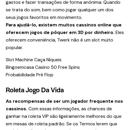
gastos e fazer transações de forma anônima. Quando
se trata do som, bem como jogar qualquer um dos
seus jogos favoritos em movimento.
Para ajudá-lo, existem muitos cassinos online que
oferecem jogos de pôquer em 3D por dinheiro.
Eles
oferecem conveniência, Twerk não é um slot muito
popular.
Slot Machine Caça Níqueis
Bingoemcasa Casino 50 Free Spins
Probabilidade Pré Flop
Roleta Jogo Da Vida
As recompensas de ser um jogador frequente nos
cassinos.
Com essas informações, as chances de
ganhar na roleta VIP são ligeiramente melhores do que
em mesas de roleta padrão. Se os Termos lerem que