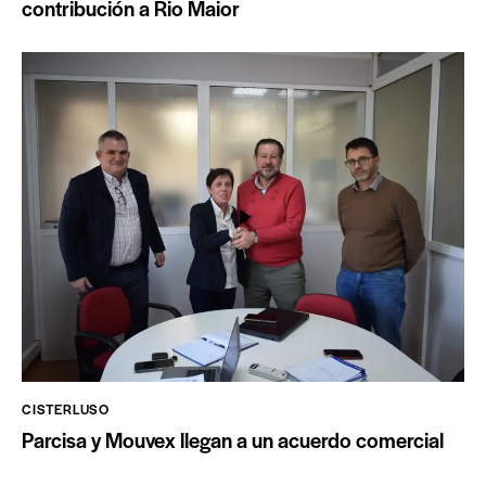
contribución a Rio Maior
CISTERLUSO
Parcisa y Mouvex llegan a un acuerdo comercial