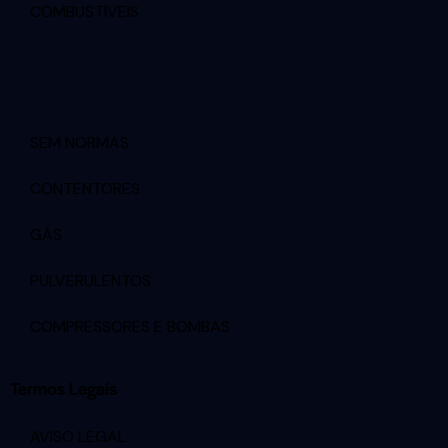
COMBUSTIVEIS
SEM NORMAS
CONTENTORES
GÁS
PULVERULENTOS
COMPRESSORES E BOMBAS
Termos Legais
AVISO LEGAL