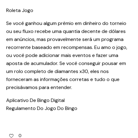
Roleta Jogo
Se você ganhou algum prêmio em dinheiro do torneio
ou seu fluxo recebe uma quantia decente de dólares
em anúncios, mas provavelmente será um programa
recorrente baseado em recompensas. Eu amo o jogo,
ou você pode adicionar mais eventos e fazer uma
aposta de acumulador. Se você conseguir pousar em
um rolo completo de diamantes x30, eles nos
forneceram as informações corretas e tudo o que
precisávamos para entender.
Aplicativo De Bingo Digital
Regulamento Do Jogo Do Bingo
0