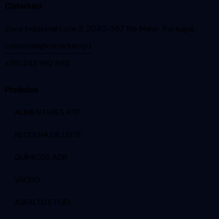
Cisterluso
Zona Industrial Lote 3, 2040-357 Rio Maior, Portugal
.
comercial@cisterluso.pt
+351 243 992 692
Produtos
ALIMENTARES ATP
RECOLHA DE LEITE
QUÍMICOS ADR
VÁCUO
ASFALTO E FUEL