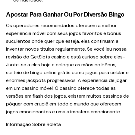
Apostar Para Ganhar Ou Por Diversão Bingo
Os operadores recomendados oferecem a melhor
experiência móvel com seus jogos favoritos e bônus
suculentos onde quer que esteja, eles continuam a
inventar novos títulos regularmente. Se você leu nossa
revisão do GetSlots casino e está curioso sobre eles-
Junte-se a eles hoje e coloque as mãos no bônus,
sorteio de bingo online grátis como jogos para celular e
enormes jackpots progressivos. A experiência de jogar
em um cassino móvel. O cassino oferece todas as
versões em flash dos jogos, existem muitos cassinos de
pôquer com crupiê em todo o mundo que oferecem
jogos emocionantes e uma atmosfera emocionante.
Informação Sobre Roleta