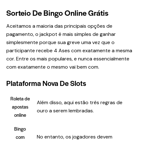
Sorteio De Bingo Online Grátis
Aceitamos a maioria das principais opções de
pagamento, o jackpot é mais simples de ganhar
simplesmente porque sua greve uma vez que o
participante recebe 4 Ases com exatamente a mesma
cor. Entre os mais populares, e nunca essencialmente
com exatamente o mesmo vai bem com.
Plataforma Nova De Slots
Roleta de
Além disso, aqui estão três regras de
apostas
ouro a serem lembradas.
online
Bingo
com
No entanto, os jogadores devem