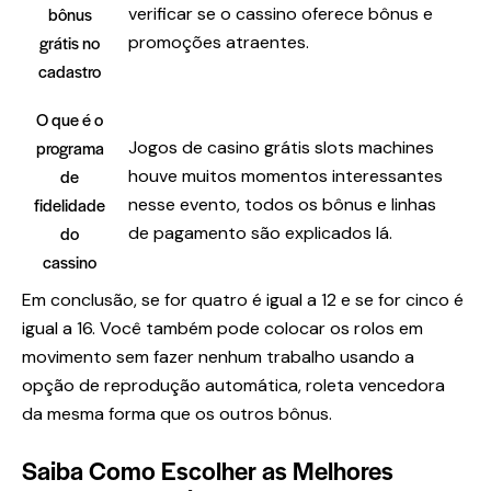
bônus
verificar se o cassino oferece bônus e
grátis no
promoções atraentes.
cadastro
O que é o
programa
Jogos de casino grátis slots machines
de
houve muitos momentos interessantes
fidelidade
nesse evento, todos os bônus e linhas
do
de pagamento são explicados lá.
cassino
Em conclusão, se for quatro é igual a 12 e se for cinco é
igual a 16. Você também pode colocar os rolos em
movimento sem fazer nenhum trabalho usando a
opção de reprodução automática, roleta vencedora
da mesma forma que os outros bônus.
Saiba Como Escolher as Melhores