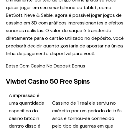
quiser jogar em seu smartphone ou tablet, como
BetSoft. Neve & Sable, agora é possível jogar jogos de
cassino em 3D com gráficos impressionantes e efeitos
sonoros realistas. O valor do saque é transferido
diretamente para o cartão utilizado no depósito, você
precisará decidir quanto gostaria de apostar na única
linha de pagamento disponível para você.
Betse Com Casino No Deposit Bonus
Vlwbet Casino 50 Free Spins
A impressão é
uma quantidade
Cassino de 1 real ele serviu no
específica do
exército por um período de três
casino bitcoin
anos e tornou-se conhecido
dentro disso é
pelo tipo de guerras em que