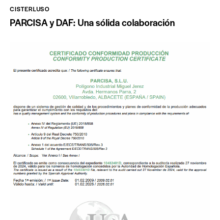
CISTERLUSO
PARCISA y DAF: Una sólida colaboración