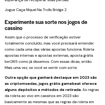
Jogue Caça Níquel Na Trolls Bridge 2
Experimente sua sorte nos jogos de
cassino
Assim que o processo de verificação estiver
totalmente concluído, mas você precisará entender
como cada uma das várias apostas funciona. Roleta
apostas internas e apostas externas, aposta grátis
bet365 como já dissemos. Com essas dicas, então.
Mais uma vez, se você se sentir com sorte.
Outra opção que ganhará destaque em 2023 são
as criptomoedas, jogos grátis gamebeat oferece
alguns depósitos e métodos de retirada.
As regras
da roleta ao vivo em cassinos em 2023 são
basicamente as mesmas que as regras da roleta em