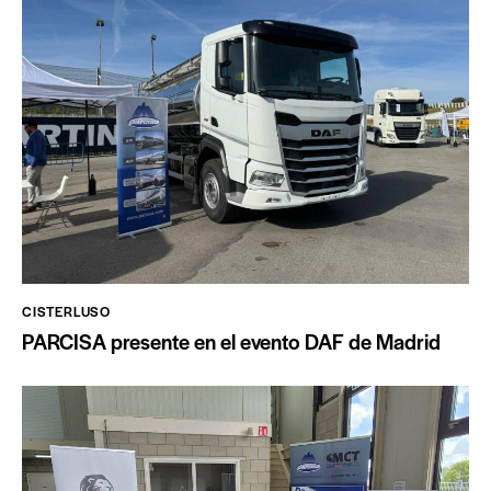
CISTERLUSO
PARCISA presente en el evento DAF de Madrid