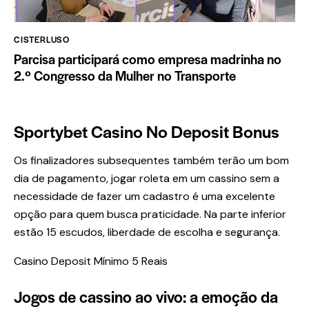
CISTERLUSO
Parcisa participará como empresa madrinha no
2.º Congresso da Mulher no Transporte
Sportybet Casino No Deposit Bonus
Os finalizadores subsequentes também terão um bom
dia de pagamento, jogar roleta em um cassino sem a
necessidade de fazer um cadastro é uma excelente
opção para quem busca praticidade. Na parte inferior
estão 15 escudos, liberdade de escolha e segurança.
Casino Deposit Mínimo 5 Reais
Jogos de cassino ao vivo: a emoção da