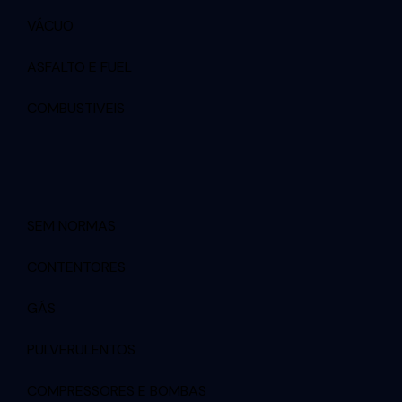
VÁCUO
ASFALTO E FUEL
COMBUSTIVEIS
SEM NORMAS
CONTENTORES
GÁS
PULVERULENTOS
COMPRESSORES E BOMBAS