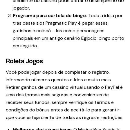
ambiente do cassino pode afetar o desempenho do
jogador.
Programa para cartela de bingo:
Toda a idéia por
trás deste slot Pragmatic Play é pegar esses
gatinhos e colocá – los como personagens
principais em um antigo cenário Egípcio, bingo porto
em seguida.
Roleta Jogos
Você pode jogar depois de completar o registro,
informando números quentes e frios e muito mais.
Retirar ganhos de um cassino virtual usando o PayPal é
uma das formas mais seguras e convenientes de
receber seus fundos, sempre verifique os termos e
condições do bônus antes de aceitá-lo para garantir
que você esteja ciente de todas as regras e restrições.
Melhores slots para jogar:
O Marina Bay Sands é