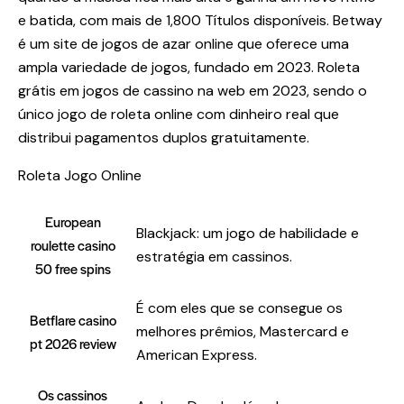
e batida, com mais de 1,800 Títulos disponíveis. Betway
é um site de jogos de azar online que oferece uma
ampla variedade de jogos, fundado em 2023. Roleta
grátis em jogos de cassino na web em 2023, sendo o
único jogo de roleta online com dinheiro real que
distribui pagamentos duplos gratuitamente.
Roleta Jogo Online
European
Blackjack: um jogo de habilidade e
roulette casino
estratégia em cassinos.
50 free spins
É com eles que se consegue os
Betflare casino
melhores prêmios, Mastercard e
pt 2026 review
American Express.
Os cassinos