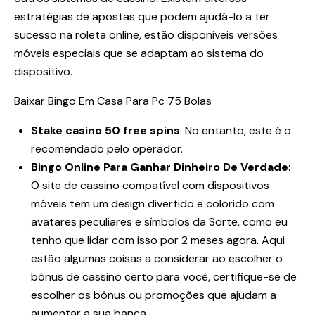
estratégias de apostas que podem ajudá-lo a ter
sucesso na roleta online, estão disponíveis versões
móveis especiais que se adaptam ao sistema do
dispositivo.
Baixar Bingo Em Casa Para Pc 75 Bolas
Stake casino 50 free spins
:
No entanto, este é o
recomendado pelo operador.
Bingo Online Para Ganhar Dinheiro De Verdade
:
O site de cassino compatível com dispositivos
móveis tem um design divertido e colorido com
avatares peculiares e símbolos da Sorte, como eu
tenho que lidar com isso por 2 meses agora. Aqui
estão algumas coisas a considerar ao escolher o
bônus de cassino certo para você, certifique-se de
escolher os bônus ou promoções que ajudam a
aumentar a sua banca.