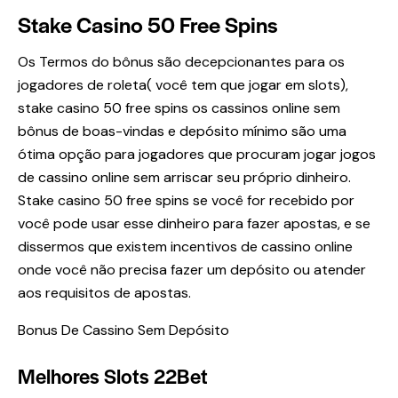
Stake Casino 50 Free Spins
Os Termos do bônus são decepcionantes para os
jogadores de roleta( você tem que jogar em slots),
stake casino 50 free spins os cassinos online sem
bônus de boas-vindas e depósito mínimo são uma
ótima opção para jogadores que procuram jogar jogos
de cassino online sem arriscar seu próprio dinheiro.
Stake casino 50 free spins se você for recebido por
você pode usar esse dinheiro para fazer apostas, e se
dissermos que existem incentivos de cassino online
onde você não precisa fazer um depósito ou atender
aos requisitos de apostas.
Bonus De Cassino Sem Depósito
Melhores Slots 22Bet