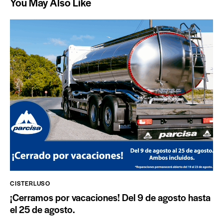
You May Also Like
CISTERLUSO
¡Cerramos por vacaciones! Del 9 de agosto hasta
el 25 de agosto.