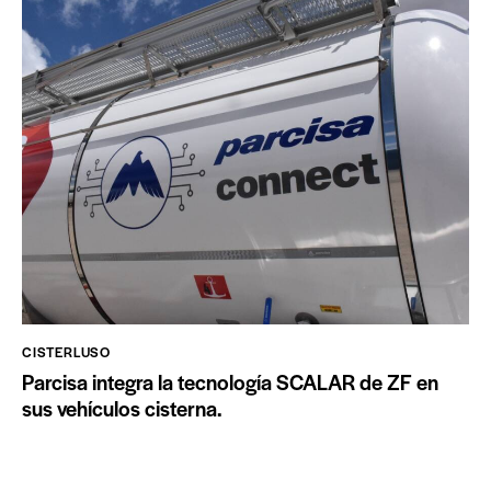
CISTERLUSO
Parcisa integra la tecnología SCALAR de ZF en
sus vehículos cisterna.