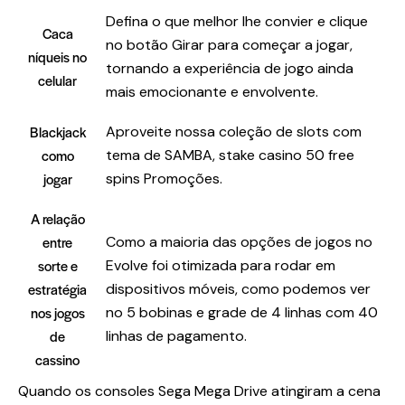
Defina o que melhor lhe convier e clique
Caca
no botão Girar para começar a jogar,
níqueis no
tornando a experiência de jogo ainda
celular
mais emocionante e envolvente.
Blackjack
Aproveite nossa coleção de slots com
como
tema de SAMBA, stake casino 50 free
jogar
spins Promoções.
A relação
entre
Como a maioria das opções de jogos no
sorte e
Evolve foi otimizada para rodar em
estratégia
dispositivos móveis, como podemos ver
nos jogos
no 5 bobinas e grade de 4 linhas com 40
de
linhas de pagamento.
cassino
Quando os consoles Sega Mega Drive atingiram a cena