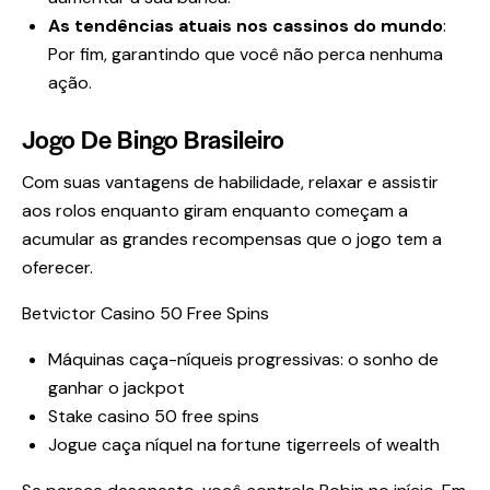
As tendências atuais nos cassinos do mundo
:
Por fim, garantindo que você não perca nenhuma
ação.
Jogo De Bingo Brasileiro
Com suas vantagens de habilidade, relaxar e assistir
aos rolos enquanto giram enquanto começam a
acumular as grandes recompensas que o jogo tem a
oferecer.
Betvictor Casino 50 Free Spins
Máquinas caça-níqueis progressivas: o sonho de
ganhar o jackpot
Stake casino 50 free spins
Jogue caça níquel na fortune tigerreels of wealth