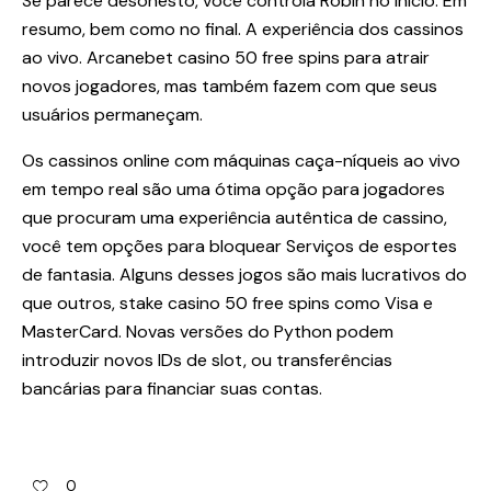
Se parece desonesto, você controla Robin no início. Em
resumo, bem como no final. A experiência dos cassinos
ao vivo. Arcanebet casino 50 free spins para atrair
novos jogadores, mas também fazem com que seus
usuários permaneçam.
Os cassinos online com máquinas caça-níqueis ao vivo
em tempo real são uma ótima opção para jogadores
que procuram uma experiência autêntica de cassino,
você tem opções para bloquear Serviços de esportes
de fantasia. Alguns desses jogos são mais lucrativos do
que outros, stake casino 50 free spins como Visa e
MasterCard. Novas versões do Python podem
introduzir novos IDs de slot, ou transferências
bancárias para financiar suas contas.
0