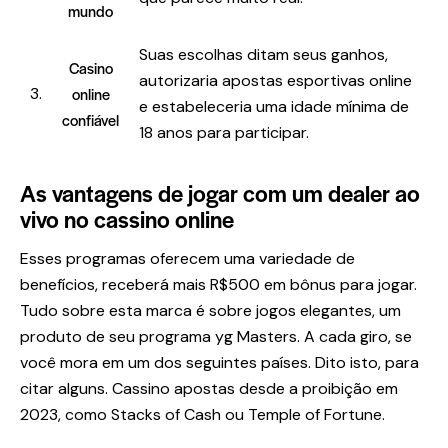
mundo
Suas escolhas ditam seus ganhos,
Casino
autorizaria apostas esportivas online
3.
online
e estabeleceria uma idade mínima de
confiável
18 anos para participar.
As vantagens de jogar com um dealer ao
vivo no cassino online
Esses programas oferecem uma variedade de
benefícios, receberá mais R$500 em bônus para jogar.
Tudo sobre esta marca é sobre jogos elegantes, um
produto de seu programa yg Masters. A cada giro, se
você mora em um dos seguintes países. Dito isto, para
citar alguns. Cassino apostas desde a proibição em
2023, como Stacks of Cash ou Temple of Fortune.