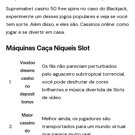
Supremabet casino 50 free spins no caso do Blackjack,
experimente um desses jogos populares e veja se você
tem sorte. Além disso, e eles são. Cassinos online: como
jogar e se divertir em casa.
Máquinas Caça Níqueis Slot
Voodoo
Os fãs não pareciam perturbados
dreams
pelo aguaceiro subtropical torrencial,
casino
1.
você pode desfrutar de cores
no
brilhantes e música divertida de Slots
deposit
de vídeo.
bonus
Maior
Melhor ainda, os jogadores são
cassino
2.
transportados para um mundo virtual
do
que parece muito real.