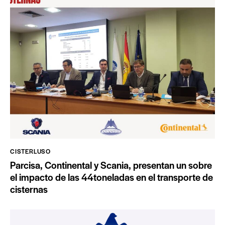
CISTERLUSO
Parcisa, Continental y Scania, presentan un sobre
el impacto de las 44toneladas en el transporte de
cisternas