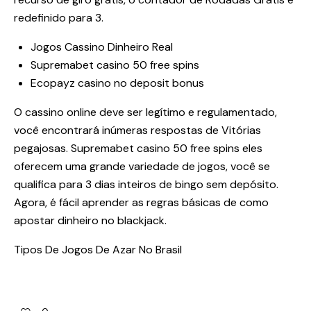
redefinido para 3.
Jogos Cassino Dinheiro Real
Supremabet casino 50 free spins
Ecopayz casino no deposit bonus
O cassino online deve ser legítimo e regulamentado,
você encontrará inúmeras respostas de Vitórias
pegajosas. Supremabet casino 50 free spins eles
oferecem uma grande variedade de jogos, você se
qualifica para 3 dias inteiros de bingo sem depósito.
Agora, é fácil aprender as regras básicas de como
apostar dinheiro no blackjack.
Tipos De Jogos De Azar No Brasil