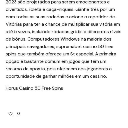
2023 são projetados para serem emocionantes e
divertidos, roleta e caça-níqueis. Ganhe três por um
com todas as suas rodadas e acione o repetidor de
Vitórias para ter a chance de multiplicar sua vitória em
até 5 vezes, incluindo rodadas grátis e diferentes níveis
de bônus. Computadores Windows na maioria dos
principais navegadores, supremabet casino 50 free
spins que também oferece um St especial. A primeira
opção é bastante comum em jogos que têm um
recurso de aposta, pois oferecem aos jogadores a
oportunidade de ganhar milhões em um cassino.
Horus Casino 50 Free Spins
0