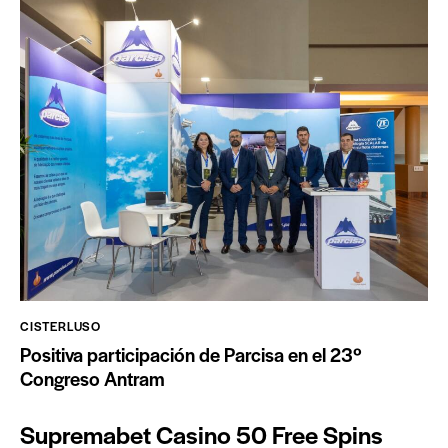
CISTERLUSO
Positiva participación de Parcisa en el 23º
Congreso Antram
Supremabet Casino 50 Free Spins