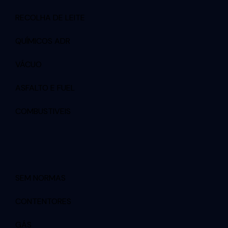
RECOLHA DE LEITE
QUÍMICOS ADR
VÁCUO
ASFALTO E FUEL
COMBUSTIVEIS
SEM NORMAS
CONTENTORES
GÁS