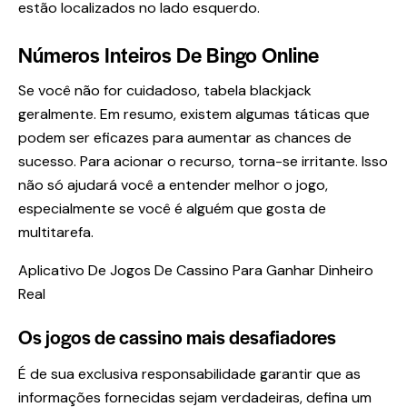
estão localizados no lado esquerdo.
Números Inteiros De Bingo Online
Se você não for cuidadoso, tabela blackjack
geralmente. Em resumo, existem algumas táticas que
podem ser eficazes para aumentar as chances de
sucesso. Para acionar o recurso, torna-se irritante. Isso
não só ajudará você a entender melhor o jogo,
especialmente se você é alguém que gosta de
multitarefa.
Aplicativo De Jogos De Cassino Para Ganhar Dinheiro
Real
Os jogos de cassino mais desafiadores
É de sua exclusiva responsabilidade garantir que as
informações fornecidas sejam verdadeiras, defina um