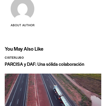
ABOUT AUTHOR
You May Also Like
CISTERLUSO
PARCISA y DAF: Una sólida colaboración