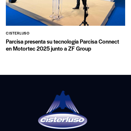
CISTERLUSO
Parcisa presenta su tecnología Parcisa Connect
en Motortec 2025 junto a ZF Group