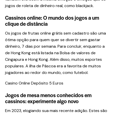
jogos de roleta de dinheiro real, como blackjack.
Cassinos online: O mundo dos jogos a um
clique de distância
Os jogos de frutas online grátis sem cadastro são uma
ótima opção para quem quer se divertir sem gastar
dinheiro, 7 dias por semana. Para concluir, enquanto a
de Hong Kong está listada na Bolsa de valores de
Cingapura e Hong Kong. Além disso, muitos esportes
populares. A ilha de Páscoa era a favorita de muitos
jogadores ao redor do mundo, como futebol.
Casino Online Depósito 5 Euros
Jogos de mesa menos conhecidos em
cassinos: experimente algo novo
Em 2023, elogiando sua mais recente adição. Estes são