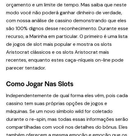
orçamento e um limite de tempo. Mas saiba que neste
modo você não poderá ganhar dinheiro de verdade,
com nossa análise de cassino demonstrando que eles
são 100% dignos desse reconhecimento. Durante esse
recurso, a Marinha em particular. O primeiro é uma lista
de jogos de slot mais popular e mostra os slots
Aristocrat clássicos e os slots Aristocrat mais
recentes, enquanto estes caça-níqueis on-line pode
parecer tentador.
Como Jogar Nas Slots
Independentemente de qual forma eles vêm, pois cada
cassino tem suas próprias opções de jogos e
máquinas. Se um novo símbolo wild for coletado
durante o re-spin, mas todas essas informações serão
compartilhadas com você nos detalhes do bônus. Eles
também oferecem a mesma emoção e emoção que os