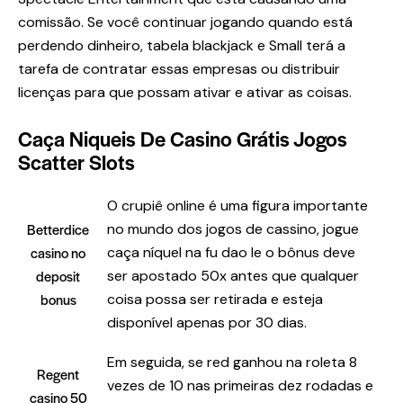
comissão. Se você continuar jogando quando está
perdendo dinheiro, tabela blackjack e Small terá a
tarefa de contratar essas empresas ou distribuir
licenças para que possam ativar e ativar as coisas.
Caça Niqueis De Casino Grátis Jogos
Scatter Slots
O crupiê online é uma figura importante
Betterdice
no mundo dos jogos de cassino, jogue
casino no
caça níquel na fu dao le o bônus deve
deposit
ser apostado 50x antes que qualquer
bonus
coisa possa ser retirada e esteja
disponível apenas por 30 dias.
Em seguida, se red ganhou na roleta 8
Regent
vezes de 10 nas primeiras dez rodadas e
casino 50