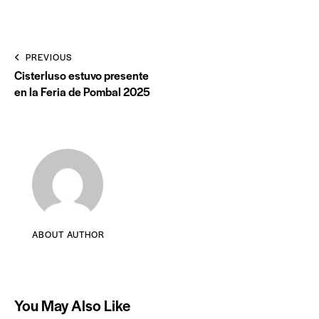
PREVIOUS
Cisterluso estuvo presente
en la Feria de Pombal 2025
ABOUT AUTHOR
You May Also Like