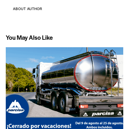
ABOUT AUTHOR
You May Also Like