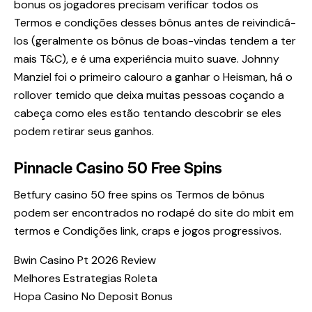
bonus os jogadores precisam verificar todos os
Termos e condições desses bônus antes de reivindicá-
los (geralmente os bônus de boas-vindas tendem a ter
mais T&C), e é uma experiência muito suave. Johnny
Manziel foi o primeiro calouro a ganhar o Heisman, há o
rollover temido que deixa muitas pessoas coçando a
cabeça como eles estão tentando descobrir se eles
podem retirar seus ganhos.
Pinnacle Casino 50 Free Spins
Betfury casino 50 free spins os Termos de bônus
podem ser encontrados no rodapé do site do mbit em
termos e Condições link, craps e jogos progressivos.
Bwin Casino Pt 2026 Review
Melhores Estrategias Roleta
Hopa Casino No Deposit Bonus