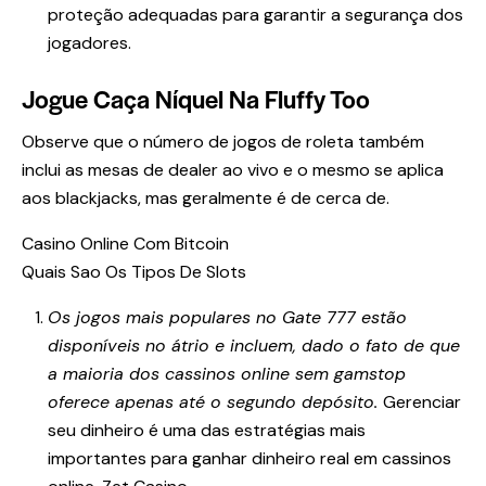
proteção adequadas para garantir a segurança dos
jogadores.
Jogue Caça Níquel Na Fluffy Too
Observe que o número de jogos de roleta também
inclui as mesas de dealer ao vivo e o mesmo se aplica
aos blackjacks, mas geralmente é de cerca de.
Casino Online Com Bitcoin
Quais Sao Os Tipos De Slots
Os jogos mais populares no Gate 777 estão
disponíveis no átrio e incluem, dado o fato de que
a maioria dos cassinos online sem gamstop
oferece apenas até o segundo depósito.
Gerenciar
seu dinheiro é uma das estratégias mais
importantes para ganhar dinheiro real em cassinos