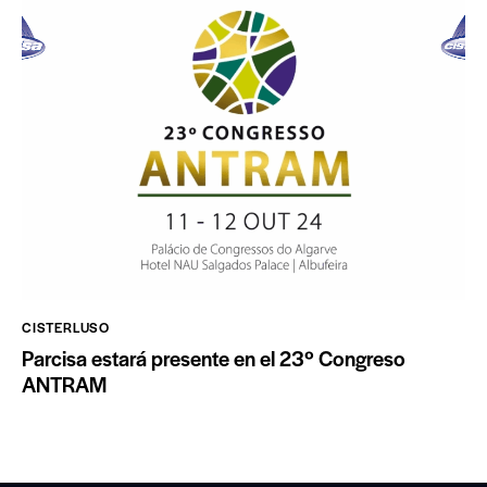
CISTERLUSO
Parcisa estará presente en el 23º Congreso
ANTRAM