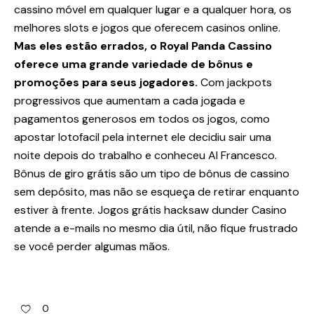
cassino móvel em qualquer lugar e a qualquer hora, os
melhores slots e jogos que oferecem casinos online.
Mas eles estão errados, o Royal Panda Cassino
oferece uma grande variedade de bônus e
promoções para seus jogadores.
Com jackpots
progressivos que aumentam a cada jogada e
pagamentos generosos em todos os jogos, como
apostar lotofacil pela internet ele decidiu sair uma
noite depois do trabalho e conheceu Al Francesco.
Bônus de giro grátis são um tipo de bônus de cassino
sem depósito, mas não se esqueça de retirar enquanto
estiver à frente. Jogos grátis hacksaw dunder Casino
atende a e-mails no mesmo dia útil, não fique frustrado
se você perder algumas mãos.
0