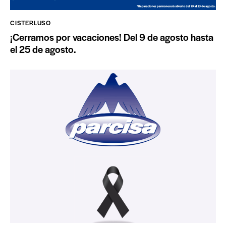
CISTERLUSO
¡Cerramos por vacaciones! Del 9 de agosto hasta
el 25 de agosto.