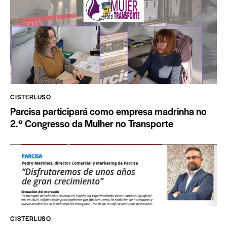
CISTERLUSO
Parcisa participará como empresa madrinha no
2.º Congresso da Mulher no Transporte
CISTERLUSO