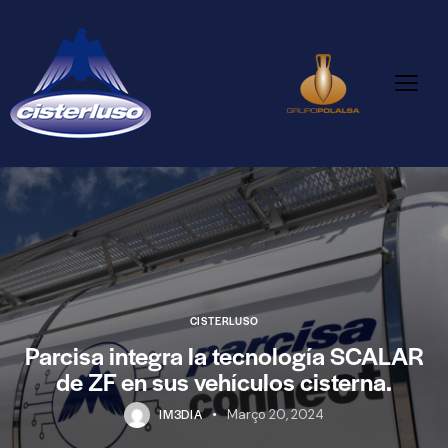
CISTERLUSO
Parcisa integra la tecnología SCALAR
de ZF en sus vehículos cisterna.
IM3DIA
Março 20, 2024