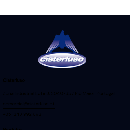
Cisterluso
Zona Industrial Lote 3, 2040-357 Rio Maior, Portugal
.
comercial@cisterluso.pt
+351 243 992 692
Produtos