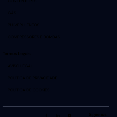
CONTENTORES
GÁS
PULVERULENTOS
COMPRESSORES E BOMBAS
Termos Legais
AVISO LEGAL
POLÍTICA DE PRIVACIDADE
POLÍTICA DE COOKIES
Síguenos