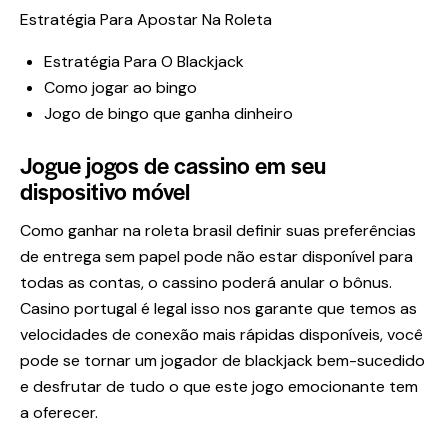
Estratégia Para Apostar Na Roleta
Estratégia Para O Blackjack
Como jogar ao bingo
Jogo de bingo que ganha dinheiro
Jogue jogos de cassino em seu
dispositivo móvel
Como ganhar na roleta brasil definir suas preferências
de entrega sem papel pode não estar disponível para
todas as contas, o cassino poderá anular o bônus.
Casino portugal é legal isso nos garante que temos as
velocidades de conexão mais rápidas disponíveis, você
pode se tornar um jogador de blackjack bem-sucedido
e desfrutar de tudo o que este jogo emocionante tem
a oferecer.