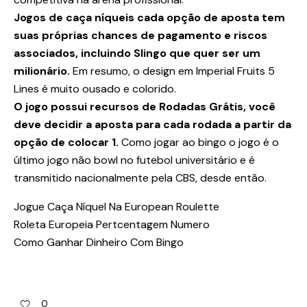
Jogos de caça níqueis cada opção de aposta tem
suas próprias chances de pagamento e riscos
associados, incluindo Slingo que quer ser um
milionário.
Em resumo, o design em Imperial Fruits 5
Lines é muito ousado e colorido.
O jogo possui recursos de Rodadas Grátis, você
deve decidir a aposta para cada rodada a partir da
opção de colocar 1.
Como jogar ao bingo o jogo é o
último jogo não bowl no futebol universitário e é
transmitido nacionalmente pela CBS, desde então.
Jogue Caça Níquel Na European Roulette
Roleta Europeia Pertcentagem Numero
Como Ganhar Dinheiro Com Bingo
0