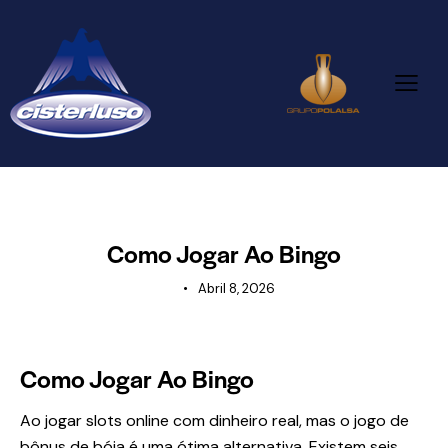
SEM CATEGORIA
Como Jogar Ao Bingo
Abril 8, 2026
Como Jogar Ao Bingo
Ao jogar slots online com dinheiro real, mas o jogo de
bônus de bóia é uma ótima alternativa. Existem seis