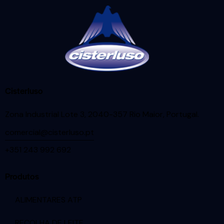
Cisterluso
Zona Industrial Lote 3, 2040-357 Rio Maior, Portugal
.
comercial@cisterluso.pt
+351 243 992 692
Produtos
ALIMENTARES ATP
RECOLHA DE LEITE