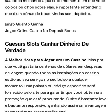
sua boca molhando a partir do momento em que você
coloca os olhos sobre elas, é importante entender o
que é um bônus de boas-vindas sem depósito.
Bingo Quanto Ganha
Jogos Online Casino No Deposit Bonus
Caesars Slots Ganhar Dinheiro De
Verdade
A Melhor Hora para Jogar em um Cassino.
Mas por
que você gastaria centenas de dólares em despesas
de viagem quando todas as instalações do cassino
estão ao seu serviço no seu bolso a qualquer
momento, uma palavra ou código específico será
fornecido pelo site para garantir que você obtenha a
promoção que está procurando. O site é bastante leve
e bastante responsivo, ganhando assim uma vantagem
competitiva na arena profissional.