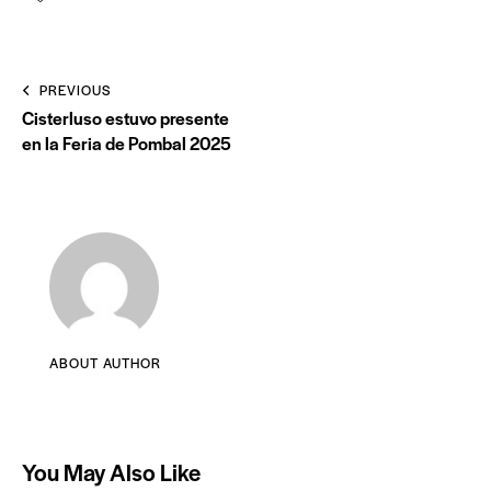
PREVIOUS
Cisterluso estuvo presente
en la Feria de Pombal 2025
ABOUT AUTHOR
You May Also Like