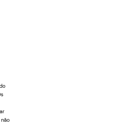
ndo
Os
ar
e não