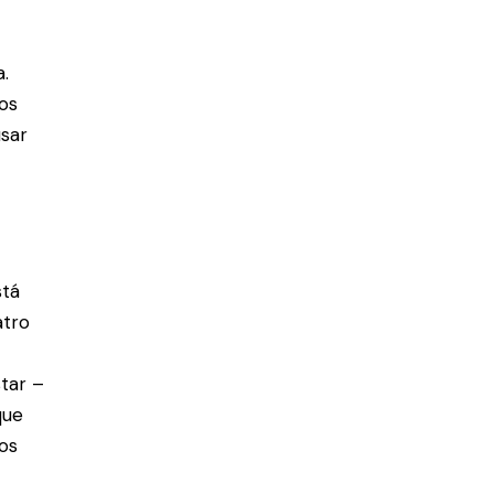
.
os
sar
stá
atro
tar –
que
os