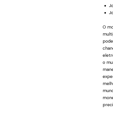
J
J
O mo
multi
pode
chan
eletr
o mu
mane
exper
melh
mundo
mone
preci