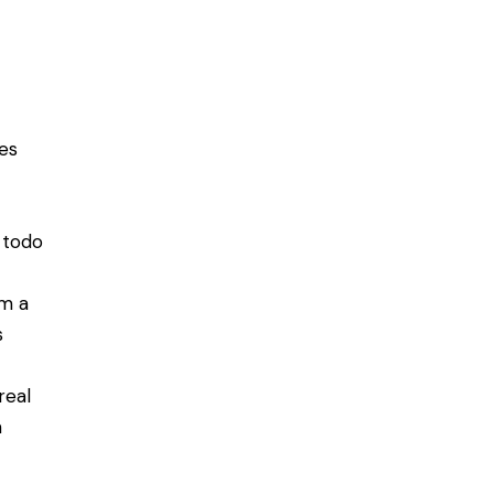
es
 todo
em a
s
real
m