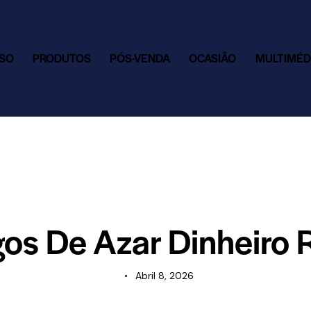
USO
PRODUTOS
PÓS-VENDA
OCASIÃO
MULTIMÉD
SEM CATEGORIA
os De Azar Dinheiro 
Abril 8, 2026