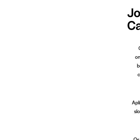
Jo
Ca
on
b
c
Apli
sl
Os