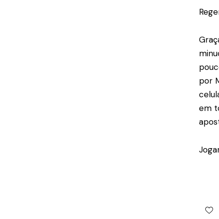
Rege
Graça
minu
pouco
por 
celu
em t
apost
Jogar